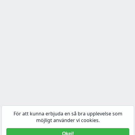
För att kunna erbjuda en så bra upplevelse som
möjligt använder vi cookies.
Okej!