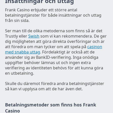
Insättningar och uttag
Frank Casino erbjuder ett större antal
betalningstjänster för både insättningar och uttag
från sin sida.
Ser man till de olika metoderna som finns så är det
Trustly eller
Swish
som vi kan rekommendera. De ger
dig möjligheten att göra direkta överföringar och är
att föredra om man tycker om att spela på
casinon
med snabba uttag
. Fördelaktigt är också att de
använder sig av BankID-verifiering. Inga onödiga
uppgifter behöver lämnas ut och ingen extra
verifiering av identiteten behövs för att kunna göra
en utbetalning.
Skulle du däremot föredra andra betalningstjänster
så kan vi upplysa om att de har även det.
Betalningsmetoder som finns hos
Frank
Casino