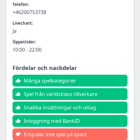
Telefon:
+46200753738
Livechatt:
Ja
Öppettider:
10:00 - 22:00
Fördelar och nackdelar
Många spelkategorier
Spel från världsklass tillverkare
Snabba insättningar och uttag
Inloggning med BankID
Erbjuder inte spel på sport