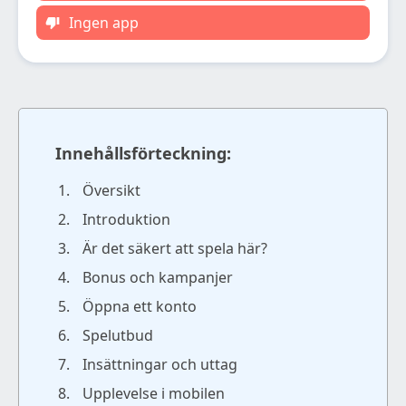
Ingen app
Innehållsförteckning:
Översikt
Introduktion
Är det säkert att spela här?
Bonus och kampanjer
Öppna ett konto
Spelutbud
Insättningar och uttag
Upplevelse i mobilen