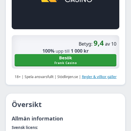
9,4
Betyg:
av 10
100%
1 000 kr
upp till
Besök
Frank Casino
18+ | Spela ansvarsfullt | Stödlinjen.se |
Regler & villkor gäller
Översikt
Allmän information
Svensk licens: