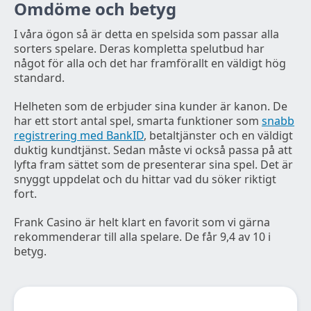
Omdöme och betyg
I våra ögon så är detta en spelsida som passar alla
sorters spelare. Deras kompletta spelutbud har
något för alla och det har framförallt en väldigt hög
standard.
Helheten som de erbjuder sina kunder är kanon. De
har ett stort antal spel, smarta funktioner som
snabb
registrering med BankID
, betaltjänster och en väldigt
duktig kundtjänst. Sedan måste vi också passa på att
lyfta fram sättet som de presenterar sina spel. Det är
snyggt uppdelat och du hittar vad du söker riktigt
fort.
Frank Casino är helt klart en favorit som vi gärna
rekommenderar till alla spelare. De får 9,4 av 10 i
betyg.