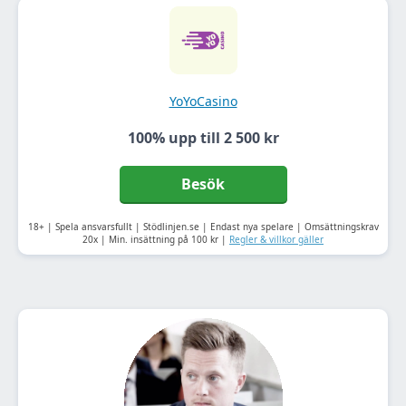
YoYoCasino
100%
upp till
2 500 kr
Besök
18+ | Spela ansvarsfullt | Stödlinjen.se | Endast nya spelare | Omsättningskrav
20x | Min. insättning på 100 kr |
Regler & villkor gäller