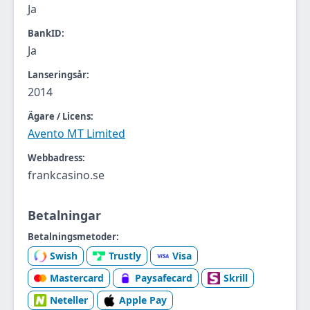
Ja
BankID:
Ja
Lanseringsår:
2014
Ägare / Licens:
Avento MT Limited
Webbadress:
frankcasino.se
Betalningar
Betalningsmetoder:
Swish
Trustly
Visa
Mastercard
Paysafecard
Skrill
Neteller
Apple Pay