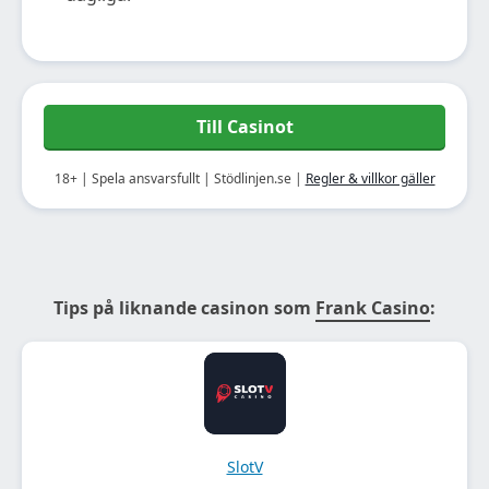
Till Casinot
18+ | Spela ansvarsfullt | Stödlinjen.se |
Regler & villkor gäller
Tips på liknande casinon som
Frank Casino
:
SlotV