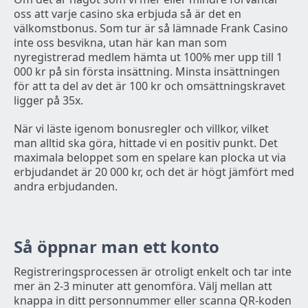
oss att varje casino ska erbjuda så är det en
välkomstbonus. Som tur är så lämnade Frank Casino
inte oss besvikna, utan här kan man som
nyregistrerad medlem hämta ut 100% mer upp till 1
000 kr på sin första insättning. Minsta insättningen
för att ta del av det är 100 kr och omsättningskravet
ligger på 35x.
När vi läste igenom bonusregler och villkor, vilket
man alltid ska göra, hittade vi en positiv punkt. Det
maximala beloppet som en spelare kan plocka ut via
erbjudandet är 20 000 kr, och det är högt jämfört med
andra erbjudanden.
Så öppnar man ett konto
Registreringsprocessen är otroligt enkelt och tar inte
mer än 2-3 minuter att genomföra. Välj mellan att
knappa in ditt personnummer eller scanna QR-koden