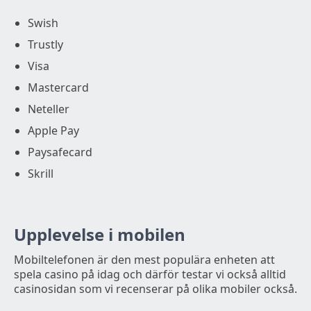
Swish
Trustly
Visa
Mastercard
Neteller
Apple Pay
Paysafecard
Skrill
Upplevelse i mobilen
Mobiltelefonen är den mest populära enheten att
spela casino på idag och därför testar vi också alltid
casinosidan som vi recenserar på olika mobiler också.