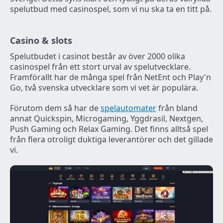
spelutbud med casinospel, som vi nu ska ta en titt på.
Casino & slots
Spelutbudet i casinot består av över 2000 olika
casinospel från ett stort urval av spelutvecklare.
Framförallt har de många spel från NetEnt och Play'n
Go, två svenska utvecklare som vi vet är populära.
Förutom dem så har de
spelautomater
från bland
annat Quickspin, Microgaming, Yggdrasil, Nextgen,
Push Gaming och Relax Gaming. Det finns alltså spel
från flera otroligt duktiga leverantörer och det gillade
vi.