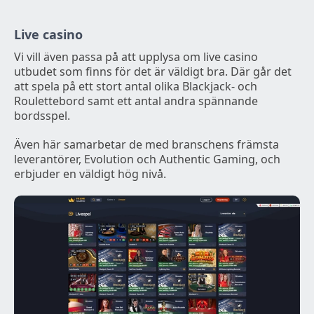
Live casino
Vi vill även passa på att upplysa om live casino
utbudet som finns för det är väldigt bra. Där går det
att spela på ett stort antal olika Blackjack- och
Roulettebord samt ett antal andra spännande
bordsspel.
Även här samarbetar de med branschens främsta
leverantörer, Evolution och Authentic Gaming, och
erbjuder en väldigt hög nivå.