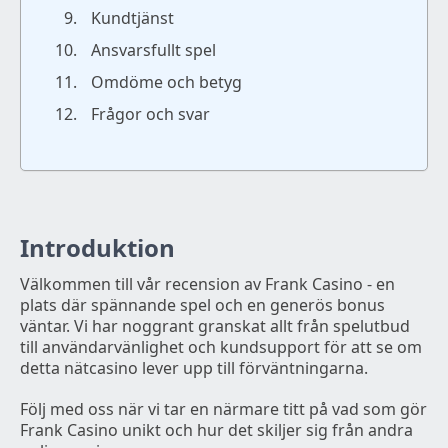
Kundtjänst
Ansvarsfullt spel
Omdöme och betyg
Frågor och svar
Introduktion
Välkommen till vår recension av Frank Casino - en
plats där spännande spel och en generös bonus
väntar. Vi har noggrant granskat allt från spelutbud
till användarvänlighet och kundsupport för att se om
detta nätcasino lever upp till förväntningarna.
Följ med oss när vi tar en närmare titt på vad som gör
Frank Casino unikt och hur det skiljer sig från andra