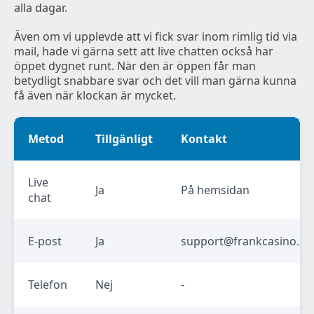
alla dagar.
Även om vi upplevde att vi fick svar inom rimlig tid via
mail, hade vi gärna sett att live chatten också har
öppet dygnet runt. När den är öppen får man
betydligt snabbare svar och det vill man gärna kunna
få även när klockan är mycket.
Metod
Tillgänligt
Kontakt
Live 
Ja
På hemsidan
chat
E-post
Ja
support@frankcasino.se
Telefon
Nej
-