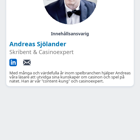
Innehållsansvarig
Andreas Sjölander
Skribent & Casinoexpert
Med många och värdefulla år inom spelbranchen hjälper Andreas
våra läsare att utvidga sina kunskaper om casinon och spel på
nätet. Han är vår "content-kung" och casinoexpert.