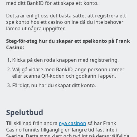
med ditt BankID för att skapa ett konto.
Detta är enligt oss det bästa sättet att registrera ett
spelkonto hos ett casino online då du inte behöver
lämna ut några uppgifter.
Steg-för-steg hur du skapar ett spelkonto på Frank
Casino:
Klicka på den röda knappen med registrering.
Välj gå vidare med BankID, ange personnummer
eller scanna QR-koden och godkänn i appen.
Färdigt, nu har du skapat ditt konto.
Spelutbud
Till skillnad från andra
nya casinon
så har Frank
Casino funnits tillgänglig en längre tid fast inte i
Sverige. Detta syns klart och tydligt på deras välfyllda