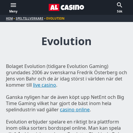
Meny
Sök
HEM
•
SPELTILLVERKARE
•
EVOLUTION
Evolution
Bolaget Evolution (tidigare Evolution Gaming)
grundades 2006 av svenskarna Fredrik Österberg och
Jens von Bahr och de är idag störst i världen när det
kommer till
live casino
.
Ganska nyligen har de även köpt upp NetEnt och Big
Time Gaming vilket har gjort de bäst inom hela
spelindustrin vad gäller
casino online
.
Evolution erbjuder spelare en riktigt bra plattform
inom olika sorters bordsspel online. Man kan spela