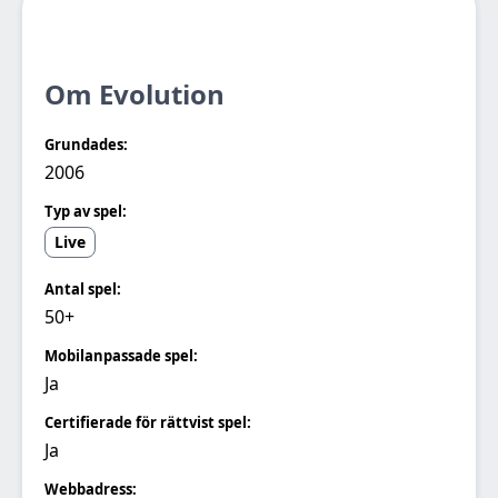
Om
Evolution
Grundades:
2006
Typ av spel:
Live
Antal spel:
50+
Mobilanpassade spel:
Ja
Certifierade för rättvist spel:
Ja
Webbadress: