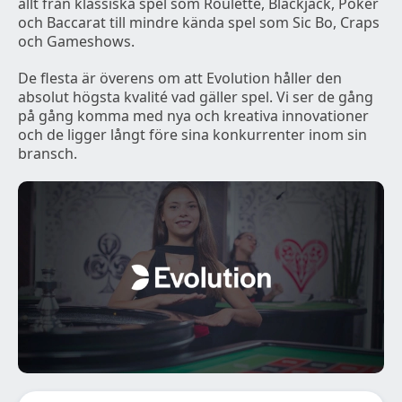
allt från klassiska spel som Roulette, Blackjack, Poker
och Baccarat till mindre kända spel som Sic Bo, Craps
och Gameshows.
De flesta är överens om att Evolution håller den
absolut högsta kvalité vad gäller spel. Vi ser de gång
på gång komma med nya och kreativa innovationer
och de ligger långt före sina konkurrenter inom sin
bransch.