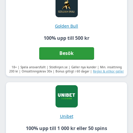
Golden Bull
100%
upp till
500 kr
Besök
18+ | Spela ansvarsfullt | Stödlinjen.se | Gäller nya kunder | Min. insättning
200 kr | Omsättningskrav 30x | Bonus giltigt i 60 dagar |
Regler & villkor gäller
Unibet
100%
upp till
1 000 kr
eller
50 spins