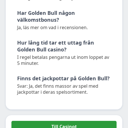
Har Golden Bull någon
välkomstbonus?
Ja, läs mer om vad i recensionen.
Hur lång tid tar ett uttag från
Golden Bull casino?
I regel betalas pengarna ut inom loppet av
5 minuter.
Finns det jackpottar på Golden Bull?
Svar: Ja, det finns massor av spel med
jackpottar i deras spelsortiment.
Till Casinot