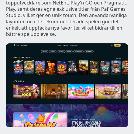
topputvecklare som NetEnt, Play’n GO och Pragmatic
Play, samt deras egna exklusiva titlar från Paf Games
Studio, vilket ger en unik touch. Den användarvänliga
layouten och de rekommenderade spelen gör det
enkelt att upptäcka nya favoriter, vilket bidrar till en
bättre spelupplevelse.