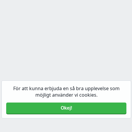
För att kunna erbjuda en så bra upplevelse som
möjligt använder vi cookies.
Okej!