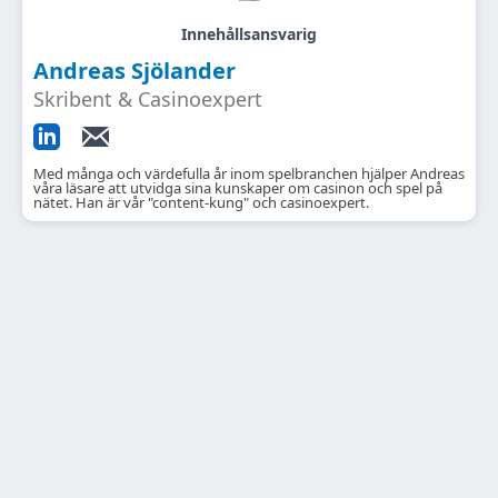
Innehållsansvarig
Andreas Sjölander
Skribent & Casinoexpert
Med många och värdefulla år inom spelbranchen hjälper Andreas
våra läsare att utvidga sina kunskaper om casinon och spel på
nätet. Han är vår "content-kung" och casinoexpert.