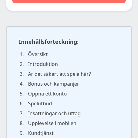
Innehållsförteckning:
Översikt
Introduktion
Är det säkert att spela här?
Bonus och kampanjer
Öppna ett konto
Spelutbud
Insättningar och uttag
Upplevelse i mobilen
Kundtjänst