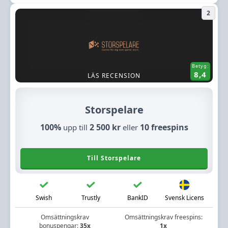
2
Betyg:
8,4
LÄS RECENSION
Storspelare
100%
2 500 kr
10 freespins
upp till
eller
Till
Storspelare
Swish
Trustly
BankID
Svensk Licens
Omsättningskrav
Omsättningskrav freespins:
bonuspengar:
35x
1x