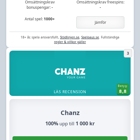
Omsättningskrav
Omsättningskrav freespins:
bonuspengar:
-
-
Antal spel:
1000+
Jämför
18+ år, spela ansvarsfullt,
Stödlinjen.se
,
Spelpaus.se
. Fullständiga
regler & villkor gäller
3
Betyg:
8,8
LÄS RECENSION
Chanz
100%
1 000 kr
upp till