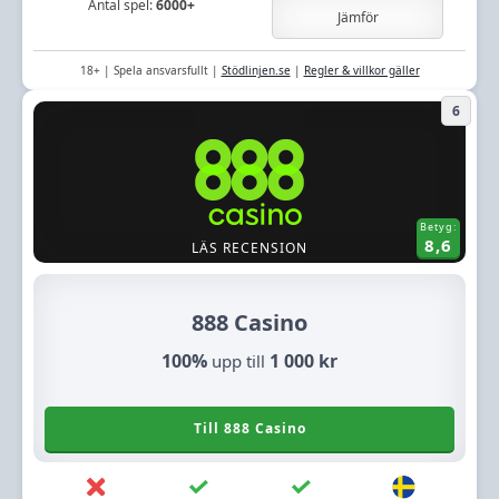
Antal spel:
6000+
Jämför
18+ | Spela ansvarsfullt |
Stödlinjen.se
|
Regler & villkor gäller
6
Betyg:
8,6
LÄS RECENSION
888 Casino
100%
1 000 kr
upp till
Till
888 Casino