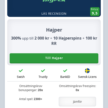
Betyg:
9,5
LÄS RECENSION
Hajper
300%
2 000 kr
10 Hajperspins
100 kr
upp till
+
+
RR
Till
Hajper
Swish
Trustly
BankID
Svensk Licens
Omsättningskrav
Omsättningskrav freespins:
bonuspengar:
20x
0x
Antal spel:
2300+
Jämför