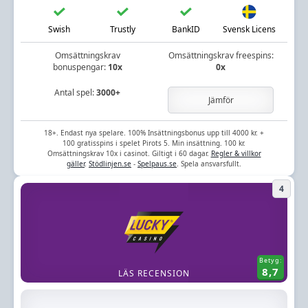
Swish
Trustly
BankID
Svensk Licens
Omsättningskrav
Omsättningskrav freespins:
bonuspengar:
10x
0x
Antal spel:
3000+
Jämför
18+. Endast nya spelare. 100% Insättningsbonus upp till 4000 kr. +
100 gratisspins i spelet Pirots 5. Min insättning. 100 kr.
Omsättningskrav 10x i casinot. Giltigt i 60 dagar.
Regler & villkor
gäller
.
Stödlinjen.se
-
Spelpaus.se
. Spela ansvarsfullt.
4
Betyg:
8,7
LÄS RECENSION