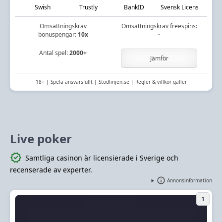
Swish
Trustly
BankID
Svensk Licens
Omsättningskrav
Omsättningskrav freespins:
bonuspengar:
10x
-
Antal spel:
2000+
Jämför
18+ | Spela ansvarsfullt | Stödlinjen.se | Regler & villkor gäller
Live poker
Samtliga casinon är licensierade i Sverige och
recenserade av experter.
Annonsinformation
1