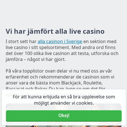
Vi har jämfört alla live casino
I stort sett har
alla casinon i Sverige
en sektion med
live casino i sitt spelsortiment. Med andra ord finns
det över 100 olika live casinon att testa, utforska och
jämföra – något vi har gjort.
På våra topplistor ovan delar vi nu med oss av vår
erfarenhet och rekommenderar de casinon som vi
anser vara de bästa inom Blackjack, Roulette,
Baccarat och Poker. Du kan även se om det för
närvarande erbjuds någon live casino bonus.
För att kunna erbjuda en så bra upplevelse som
möjligt använder vi cookies.
Okej!