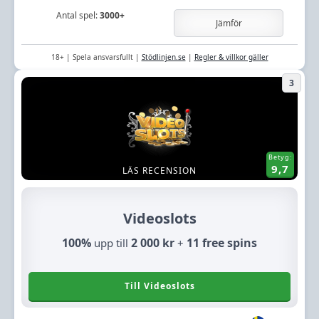
Antal spel:
3000+
Jämför
18+ | Spela ansvarsfullt |
Stödlinjen.se
|
Regler & villkor gäller
3
Betyg:
9,7
LÄS RECENSION
Videoslots
100%
2 000 kr
11 free spins
upp till
+
Till
Videoslots