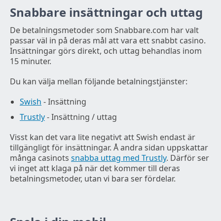
Snabbare insättningar och uttag
De betalningsmetoder som Snabbare.com har valt
passar väl in på deras mål att vara ett snabbt casino.
Insättningar görs direkt, och uttag behandlas inom
15 minuter.
Du kan välja mellan följande betalningstjänster:
Swish
- Insättning
Trustly
- Insättning / uttag
Visst kan det vara lite negativt att Swish endast är
tillgängligt för insättningar. Å andra sidan uppskattar
många casinots
snabba uttag med Trustly
. Därför ser
vi inget att klaga på när det kommer till deras
betalningsmetoder, utan vi bara ser fördelar.