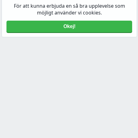
För att kunna erbjuda en så bra upplevelse som
möjligt använder vi cookies.
Okej!
Hjälp och kontakt
Om oss
Kontakt
Användarvillkor & cookies
FAQ
Webbplatskarta
Utforska