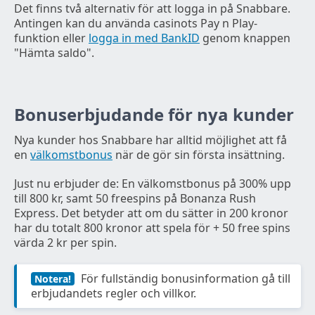
Det finns två alternativ för att logga in på Snabbare.
Antingen kan du använda casinots Pay n Play-
funktion eller
logga in med BankID
genom knappen
"Hämta saldo".
Bonuserbjudande för nya kunder
Nya kunder hos Snabbare har alltid möjlighet att få
en
välkomstbonus
när de gör sin första insättning.
Just nu erbjuder de: En välkomstbonus på 300% upp
till 800 kr, samt 50 freespins på Bonanza Rush
Express. Det betyder att om du sätter in 200 kronor
har du totalt 800 kronor att spela för + 50 free spins
värda 2 kr per spin.
För fullständig bonusinformation gå till
Notera!
erbjudandets regler och villkor.