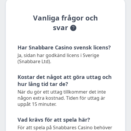
Vanliga frågor och
svar
Har Snabbare Casino svensk licens?
Ja, sidan har godkänd licens i Sverige
(Snabbare Ltd).
Kostar det något att göra uttag och
hur lång tid tar de?
När du gör ett uttag tillkommer det inte
någon extra kostnad. Tiden för uttag är
uppåt 15 minuter.
Vad krävs för att spela här?
För att spela på Snabbares Casino behöver