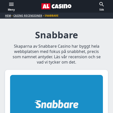
Meny
Sök
HEM
•
CASINO RECENSIONER
•
SNABBARE
Snabbare
Skaparna av Snabbare Casino har byggt hela
webbplatsen med fokus på snabbhet, precis
som namnet antyder. Läs vår recension och se
vad vi tycker om det.