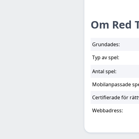
Om
Red 
Grundades:
Typ av spel:
Antal spel:
Mobilanpassade spe
Certifierade för rätt
Webbadress: