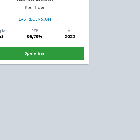
Red Tiger
LÄS RECENSION
plan
RTP
År
x3
95,70%
2022
Spela här