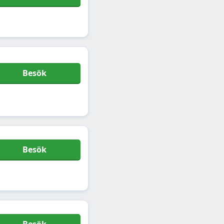
Besök
Besök