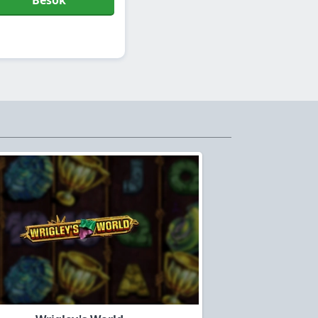
Besök