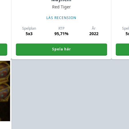
Red Tiger
LÄS RECENSION
Spelplan
RTP
År
Spel
5x3
95,71%
2022
5
Spela här