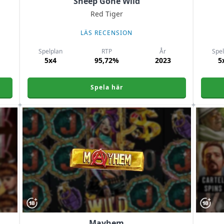
Sheep Gone Wild
Red Tiger
LÄS RECENSION
Spelplan
RTP
År
Spel
5x4
95,72%
2023
5
Spela här
Mayhem