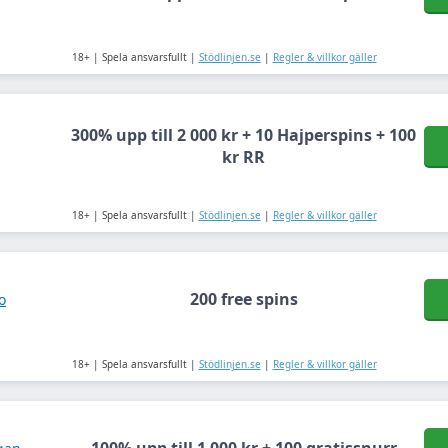
18+ | Spela ansvarsfullt |
Stödlinjen.se
|
Regler & villkor gäller
300%
upp till
2 000 kr
+
10 Hajperspins
+
100
kr RR
18+ | Spela ansvarsfullt |
Stödlinjen.se
|
Regler & villkor gäller
200 free spins
o
18+ | Spela ansvarsfullt |
Stödlinjen.se
|
Regler & villkor gäller