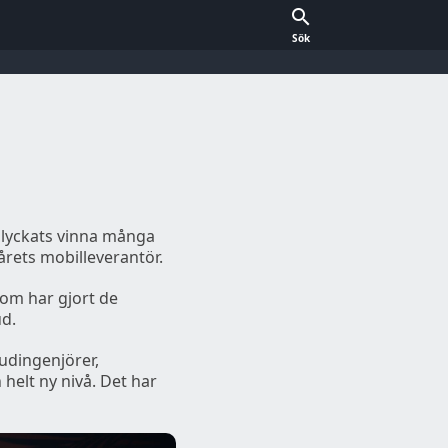
Sök
 lyckats vinna många
årets mobilleverantör.
som har gjort de
ud.
udingenjörer,
 helt ny nivå. Det har