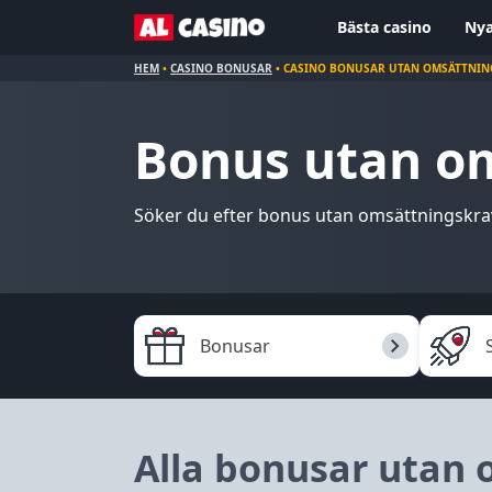
Bästa casino
Nya
HEM
•
CASINO BONUSAR
•
CASINO BONUSAR UTAN OMSÄTTNIN
Bonus utan o
Söker du efter bonus utan omsättningskra
Bonusar
S
Alla bonusar utan