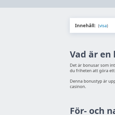
Innehåll:
(
visa
)
Vad är en
Det är bonusar som int
du friheten att göra ett
Denna bonustyp är uppsk
casinon.
För- och n