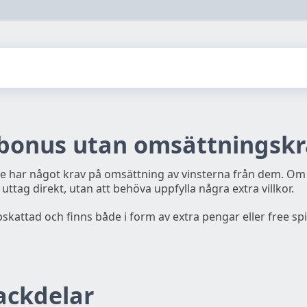
 bonus utan omsättningskr
e har något krav på omsättning av vinsterna från dem. Om 
 uttag direkt, utan att behöva uppfylla några extra villkor.
attad och finns både i form av extra pengar eller free spin
ackdelar