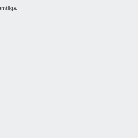
amtliga.