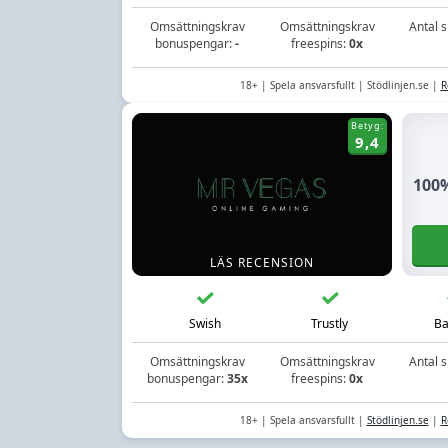
Omsättningskrav
Omsättningskrav
Antal s
bonuspengar:
-
freespins:
0x
18+ | Spela ansvarsfullt | Stödlinjen.se |
R
Betyg:
9,4
100
LÄS RECENSION
Swish
Trustly
Ba
Omsättningskrav
Omsättningskrav
Antal s
bonuspengar:
35x
freespins:
0x
18+ | Spela ansvarsfullt |
Stödlinjen.se
|
R