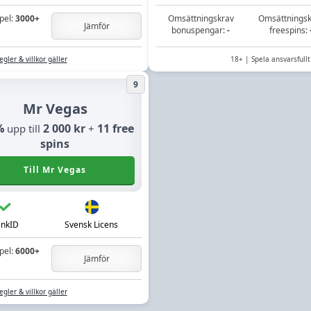
pel:
3000+
Omsättningskrav
Omsättningsk
Jämför
bonuspengar:
-
freespins:
egler & villkor gäller
18+ | Spela ansvarsfullt
9
Mr Vegas
%
2 000 kr
11 free
upp till
+
spins
Till
Mr Vegas
nkID
Svensk Licens
pel:
6000+
Jämför
egler & villkor gäller