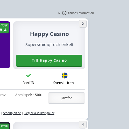
Annonsinformation
2
Betyg:
8,4
Happy Casino
Supersmidigt och enkelt
Till
Happy Casino
BankID
Svensk Licens
rav
Antal spel:
1500+
Jämför
-
t |
Stödlinjen.se
|
Regler & villkor gäller
4
Betyg: