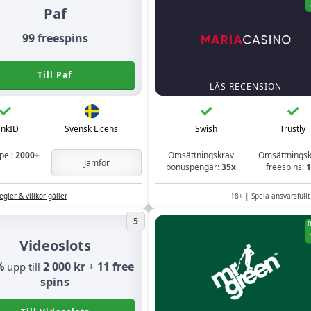
Paf
99 freespins
Till
Paf
LÄS RECENSION
nkID
Svensk Licens
Swish
Trustly
pel:
2000+
Omsättningskrav
Omsättningsk
Jämför
bonuspengar:
35x
freespins:
1
egler & villkor gäller
18+ | Spela ansvarsfullt
5
Videoslots
%
2 000 kr
11 free
upp till
+
spins