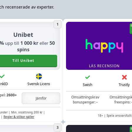
och recenserade av experter.
1
Unibet
0%
1 000 kr
50
upp till
eller
spins
Till
Unibet
LÄS RECENSION
nkID
Svensk Licens
Swish
Trustly
pel:
2600+
Omsättningskrav
Omsättningsk
Jämför
bonuspengar:
-
freespins:
under | Min. insättning 200 kr |
18+ | Spela ansvarsfull
r |
Regler & villkor gäller
3