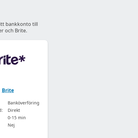
t bankkonto till
r och Brite.
Brite
Banköverföring
d:
Direkt
0-15 min
Nej