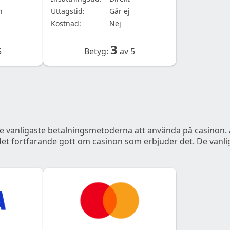
n
Uttagstid:
Går ej
Kostnad:
Nej
3
5
Betyg:
av 5
de vanligaste betalningsmetoderna att använda på casinon. 
 det fortfarande gott om casinon som erbjuder det. De vanli