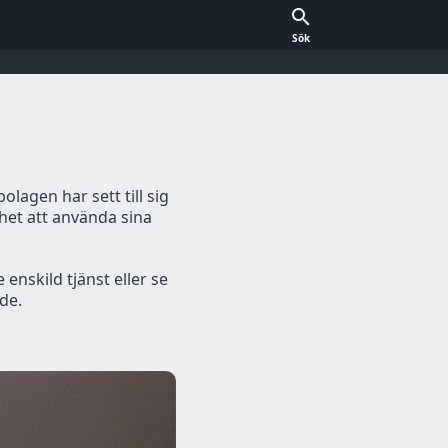
Sök
bolagen har sett till sig
het att använda sina
enskild tjänst eller se
de.