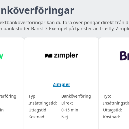
anköverföringar
ktbanköverföringar kan du föra över pengar direkt från dit
din bank stöder BankID. Exempel på tjänster är Trustly, Zimple
Zimpler
erföring
Typ:
Banköverföring
Typ:
Insättningstid:
Direkt
Insättningsti
in
Uttagstid:
0-15 min
Uttagstid:
Kostnad:
Nej
Kostnad: