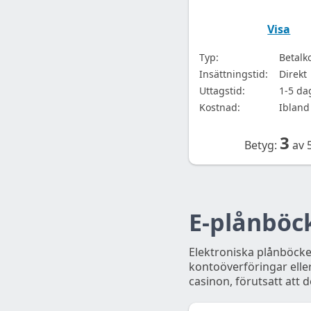
Visa
Typ:
Betalk
Insättningstid:
Direkt
Uttagstid:
1-5 da
Kostnad:
Ibland
3
Betyg:
av 
E-plånböc
Elektroniska plånböcke
kontoöverföringar eller
casinon, förutsatt att d