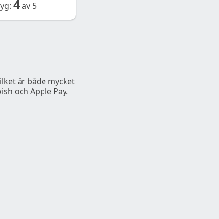
4
tyg:
av 5
vilket är både mycket
ish och Apple Pay.