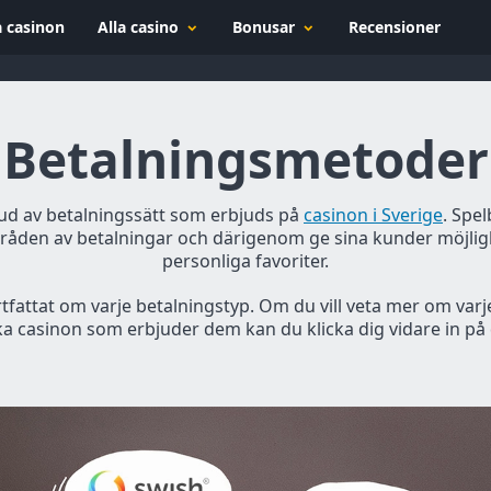
 casinon
Alla casino
Bonusar
Recensioner
Betalningsmetoder
tbud av betalningssätt som erbjuds på
casinon i Sverige
. Spel
områden av betalningar och därigenom ge sina kunder möjlig
personliga favoriter.
fattat om varje betalningstyp. Om du vill veta mer om varje 
lka casinon som erbjuder dem kan du klicka dig vidare in på 