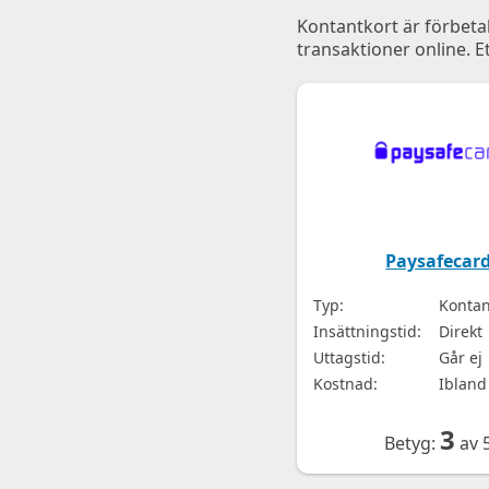
Kontantkort är förbeta
transaktioner online. E
Paysafecar
Typ:
Kontan
Insättningstid:
Direkt
Uttagstid:
Går ej
Kostnad:
Ibland
3
Betyg:
av 