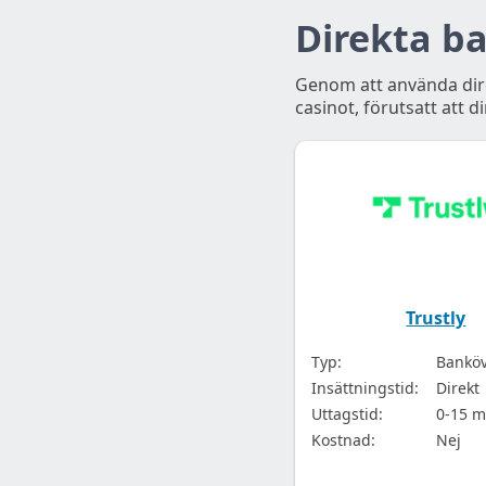
Direkta b
Genom att använda dire
casinot, förutsatt att 
Trustly
Typ:
Banköv
Insättningstid:
Direkt
Uttagstid:
0-15 m
Kostnad:
Nej