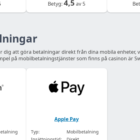
4,5
5
Betyg:
av 5
Be
lningar
er dig att göra betalningar direkt från dina mobila enheter, 
mpel på mobilbetalningstjänster som finns på casinon är Sw
Apple Pay
etalning
Typ:
Mobilbetalning
Insättningstid:
Direkt