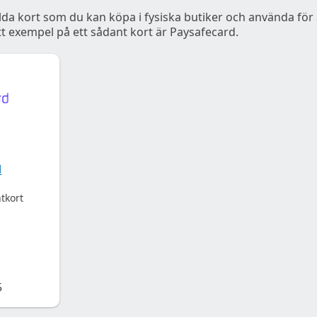
lda kort som du kan köpa i fysiska butiker och använda för
tt exempel på ett sådant kort är Paysafecard.
d
tkort
5