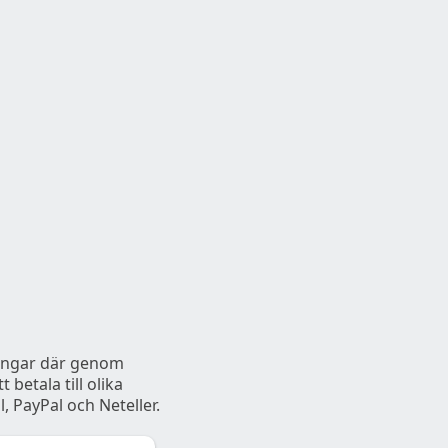
pengar där genom
betala till olika
, PayPal och Neteller.