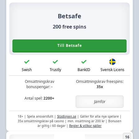
Betsafe
200 free spins
Till
Betsafe
Swish
Trustly
BankID
Svensk Licens
Omsättningskrav
Omsättningskrav freespins:
bonuspengar:
-
35x
Antal spel:
2200+
Jämför
18+ | Spela ansvarsfullt |
Stödlinjen.se
| Gäller för alla nya spelare |
35x omsättningskrav på casino | min. insättning är 200 kr | Bonusen
är giltig i 60 dagar |
Regler & villkor gäller
16