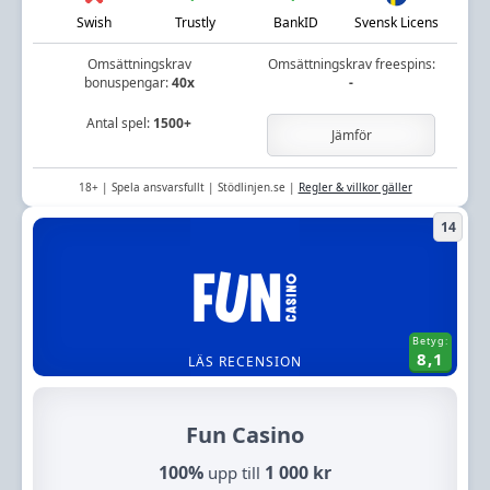
Swish
Trustly
BankID
Svensk Licens
Omsättningskrav
Omsättningskrav freespins:
bonuspengar:
40x
-
Antal spel:
1500+
Jämför
18+ | Spela ansvarsfullt | Stödlinjen.se |
Regler & villkor gäller
14
Betyg:
8,1
LÄS RECENSION
Fun Casino
100%
1 000 kr
upp till