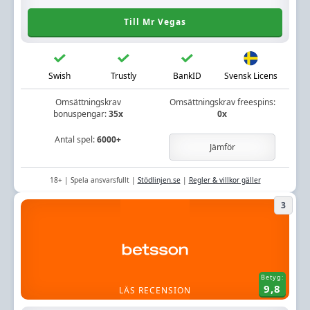
Till
Mr Vegas
Swish
Trustly
BankID
Svensk Licens
Omsättningskrav
Omsättningskrav freespins:
bonuspengar:
35x
0x
Antal spel:
6000+
Jämför
18+ | Spela ansvarsfullt |
Stödlinjen.se
|
Regler & villkor gäller
3
Betyg:
9,8
LÄS RECENSION