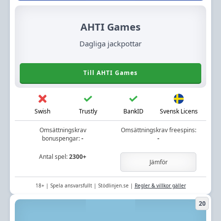
AHTI Games
Dagliga jackpottar
Till
AHTI Games
Swish
Trustly
BankID
Svensk Licens
Omsättningskrav
Omsättningskrav freespins:
bonuspengar:
-
-
Antal spel:
2300+
Jämför
18+ | Spela ansvarsfullt | Stödlinjen.se |
Regler & villkor gäller
20