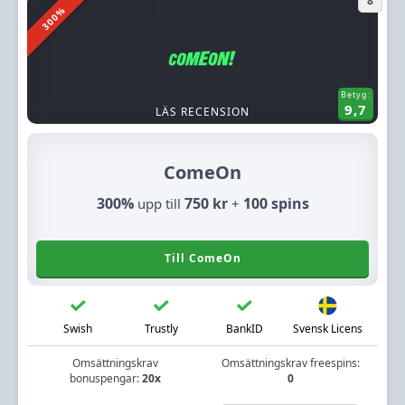
8
300%
Betyg:
9,7
LÄS RECENSION
ComeOn
300%
750 kr
100 spins
upp till
+
Till
ComeOn
Swish
Trustly
BankID
Svensk Licens
Omsättningskrav
Omsättningskrav freespins:
bonuspengar:
20x
0