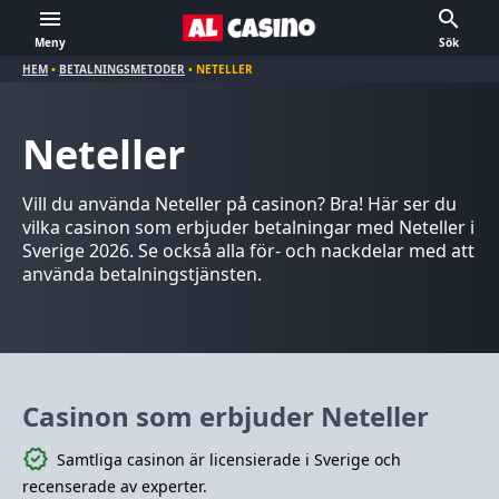
Meny
Sök
HEM
•
BETALNINGSMETODER
•
NETELLER
Neteller
Vill du använda Neteller på casinon? Bra! Här ser du
vilka casinon som erbjuder betalningar med Neteller i
Sverige 2026. Se också alla för- och nackdelar med att
använda betalningstjänsten.
Casinon som erbjuder Neteller
Samtliga casinon är licensierade i Sverige och
recenserade av experter.