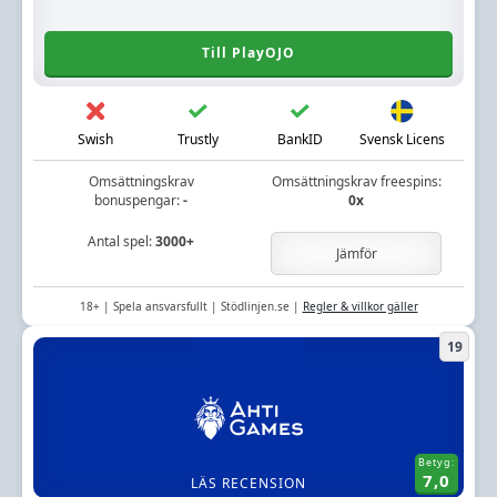
Till
PlayOJO
Swish
Trustly
BankID
Svensk Licens
Omsättningskrav
Omsättningskrav freespins:
bonuspengar:
-
0x
Antal spel:
3000+
Jämför
18+ | Spela ansvarsfullt | Stödlinjen.se |
Regler & villkor gäller
19
Betyg:
7,0
LÄS RECENSION