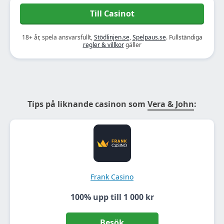
Till Casinot
18+ år, spela ansvarsfullt,
Stödlinjen.se
,
Spelpaus.se
. Fullständiga
regler & villkor
gäller
Tips på liknande casinon som
Vera & John
:
Frank Casino
100%
upp till
1 000 kr
Besök