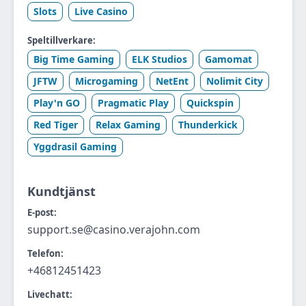
Slots
Live Casino
Speltillverkare:
Big Time Gaming
ELK Studios
Gamomat
JFTW
Microgaming
NetEnt
Nolimit City
Play'n GO
Pragmatic Play
Quickspin
Red Tiger
Relax Gaming
Thunderkick
Yggdrasil Gaming
Kundtjänst
E-post:
support.se@casino.verajohn.com
Telefon:
+46812451423
Livechatt: