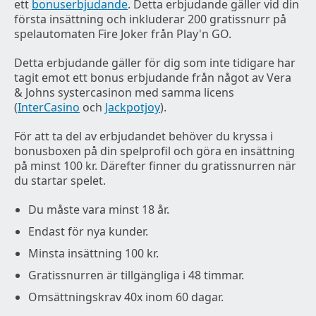
ett
bonuserbjudande
. Detta erbjudande gäller vid din
första insättning och inkluderar 200 gratissnurr på
spelautomaten Fire Joker från Play'n GO.
Detta erbjudande gäller för dig som inte tidigare har
tagit emot ett bonus erbjudande från något av Vera
& Johns systercasinon med samma licens
(
InterCasino
och
Jackpotjoy
).
För att ta del av erbjudandet behöver du kryssa i
bonusboxen på din spelprofil och göra en insättning
på minst 100 kr. Därefter finner du gratissnurren när
du startar spelet.
Du måste vara minst 18 år.
Endast för nya kunder.
Minsta insättning 100 kr.
Gratissnurren är tillgängliga i 48 timmar.
Omsättningskrav 40x inom 60 dagar.