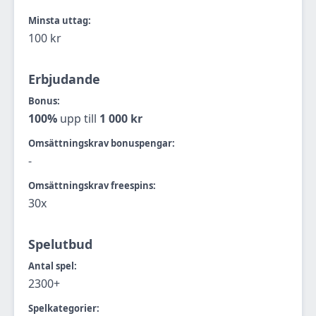
Minsta uttag:
100 kr
Erbjudande
Bonus:
100%
upp till
1 000 kr
Omsättningskrav bonuspengar:
-
Omsättningskrav freespins:
30x
Spelutbud
Antal spel:
2300+
Spelkategorier: