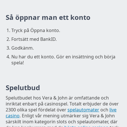
Så öppnar man ett konto
Tryck på Öppna konto.
Fortsätt med BankID.
Godkänm.
Nu har du ett konto. Gör en insättning och börja
spela!
Spelutbud
Spelutbudet hos Vera & John är omfattande och
inriktat enbart på casinospel. Totalt erbjuder de över
2300 olika spel fördelat över
spelautomater
och
live
casino
. Enligt vår mening utmärker sig Vera & John
särskilt inom kategorin slots och spelautomater, där