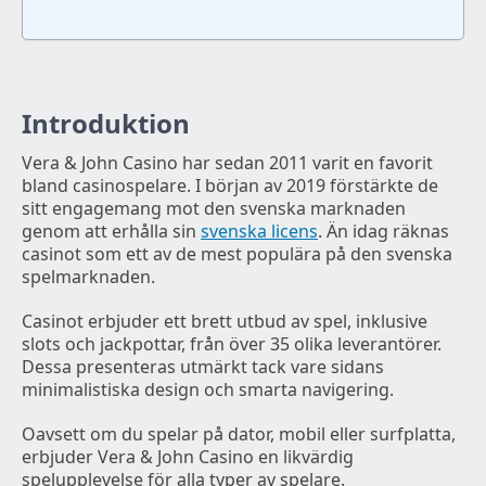
Introduktion
Vera & John Casino har sedan 2011 varit en favorit
bland casinospelare. I början av 2019 förstärkte de
sitt engagemang mot den svenska marknaden
genom att erhålla sin
svenska licens
. Än idag räknas
casinot som ett av de mest populära på den svenska
spelmarknaden.
Casinot erbjuder ett brett utbud av spel, inklusive
slots och jackpottar, från över 35 olika leverantörer.
Dessa presenteras utmärkt tack vare sidans
minimalistiska design och smarta navigering.
Oavsett om du spelar på dator, mobil eller surfplatta,
erbjuder Vera & John Casino en likvärdig
spelupplevelse för alla typer av spelare.