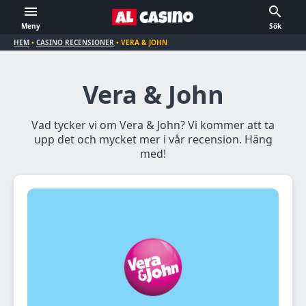
Meny
Sök
HEM
•
CASINO RECENSIONER
•
VERA & JOHN
Vera & John
Vad tycker vi om Vera & John? Vi kommer att ta
upp det och mycket mer i vår recension. Häng
med!