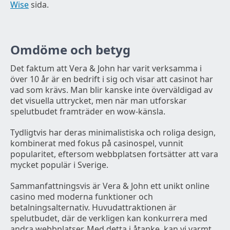
Wise
sida.
Omdöme och betyg
Det faktum att Vera & John har varit verksamma i
över 10 år är en bedrift i sig och visar att casinot har
vad som krävs. Man blir kanske inte överväldigad av
det visuella uttrycket, men när man utforskar
spelutbudet framträder en wow-känsla.
Tydligtvis har deras minimalistiska och roliga design,
kombinerat med fokus på casinospel, vunnit
popularitet, eftersom webbplatsen fortsätter att vara
mycket populär i Sverige.
Sammanfattningsvis är Vera & John ett unikt online
casino med moderna funktioner och
betalningsalternativ. Huvudattraktionen är
spelutbudet, där de verkligen kan konkurrera med
andra webbplatser. Med detta i åtanke, kan vi varmt