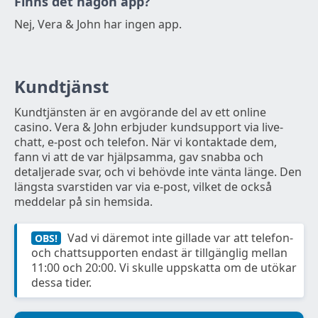
Finns det någon app?
Nej, Vera & John har ingen app.
Kundtjänst
Kundtjänsten är en avgörande del av ett online
casino. Vera & John erbjuder kundsupport via live-
chatt, e-post och telefon. När vi kontaktade dem,
fann vi att de var hjälpsamma, gav snabba och
detaljerade svar, och vi behövde inte vänta länge. Den
längsta svarstiden var via e-post, vilket de också
meddelar på sin hemsida.
Vad vi däremot inte gillade var att telefon-
OBS!
och chattsupporten endast är tillgänglig mellan
11:00 och 20:00. Vi skulle uppskatta om de utökar
dessa tider.