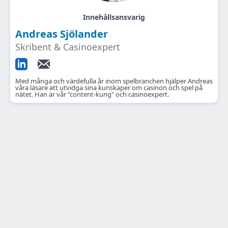
Innehållsansvarig
Andreas Sjölander
Skribent & Casinoexpert
Med många och värdefulla år inom spelbranchen hjälper Andreas
våra läsare att utvidga sina kunskaper om casinon och spel på
nätet. Han är vår "content-kung" och casinoexpert.