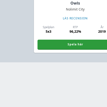
Owls
Nolimit City
LÄS RECENSION
Spelplan
RTP
År
5x3
96,22%
2019
Spela här