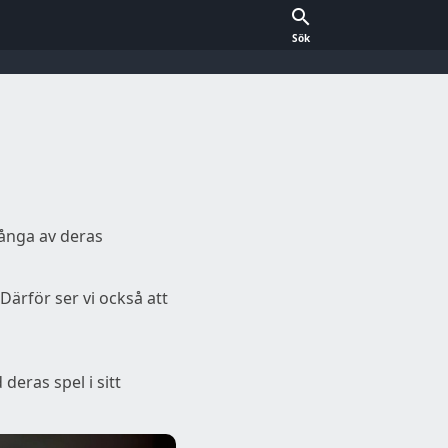
Sök
många av deras
 Därför ser vi också att
deras spel i sitt