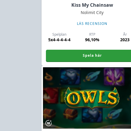
Kiss My Chainsaw
Nolimit City
LÄS RECENSION
Spelplan
RTP
År
5x4-4-4-4-4
96,10%
2023
Spela här