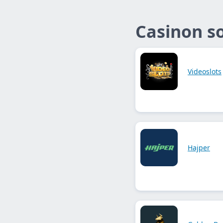
Casinon s
Videoslots
Hajper