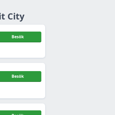
t City
Besök
Besök