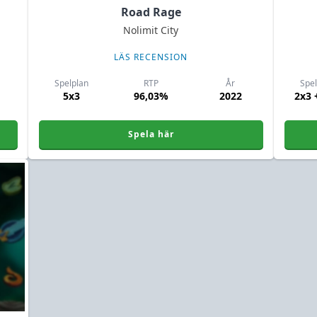
Road Rage
Nolimit City
LÄS RECENSION
Spelplan
RTP
År
Spel
5x3
96,03%
2022
2x3 
Spela här