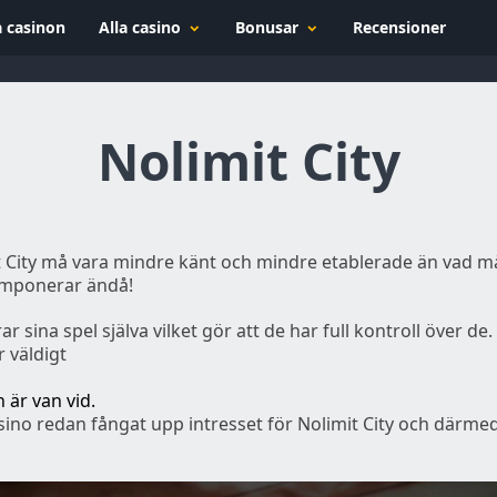
 casinon
Alla casino
Bonusar
Recensioner
Nolimit City
it City må vara mindre känt och mindre etablerade än vad 
imponerar ändå!
r sina spel själva vilket gör att de har full kontroll över de.
 väldigt
är van vid.
ino redan fångat upp intresset för Nolimit City och därmed 