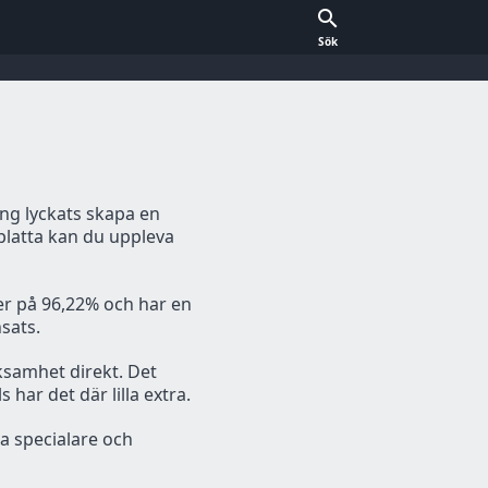
Sök
ng lyckats skapa en
fplatta kan du uppleva
er på 96,22% och har en
sats.
ksamhet direkt. Det
har det där lilla extra.
la specialare och