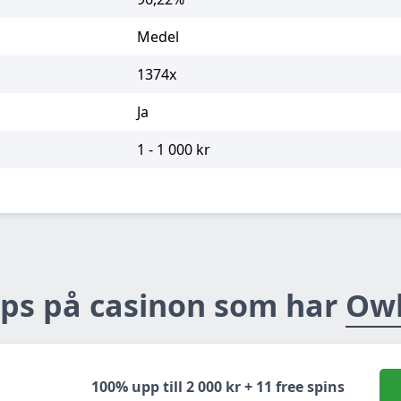
Medel
1374x
Ja
1 - 1 000 kr
ips på casinon som har
Owl
100%
upp till
2 000 kr
+
11 free spins