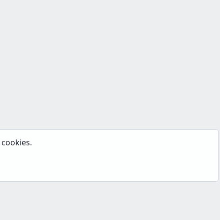
 cookies.