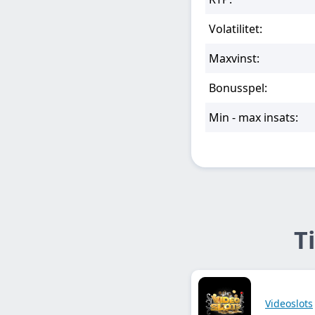
Volatilitet:
Maxvinst:
Bonusspel:
Min - max insats:
T
Videoslots