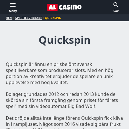
Meny
Sök
HEM
•
SPELTILLVERKARE
•
QUICKSPIN
Quickspin
Quickspin är ännu en prisbelönt svensk
speltillverkare som producerar slots. Med en hög
portion av kreativitet erbjuder de spelare en unik
upplevelse med hög kvalitet.
Bolaget grundades 2012 och redan 2013 kunde de
skörda sin första framgång genom priset för “årets
spel” med sin videoautomat Big Bad Wolf.
Det dröjde alltså inte länge förens Quickspin fick kliva
in i rampljuset. Något som 2016 visade sig bära frukt