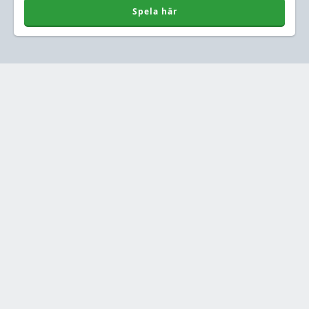
Spela här