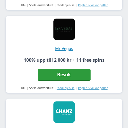
18+ | Spela ansvarsfullt | Stödlinjen.se |
Regler & villkor gäller
Mr Vegas
100%
upp till
2 000 kr
+
11 free spins
Besök
18+ | Spela ansvarsfullt |
Stödlinjen.se
|
Regler & villkor gäller