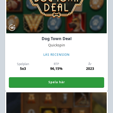
Dog Town Deal
Quickspin
LÄS RECENSION
Spelplan
RTP
År
5x3
96,15%
2023
Spela här