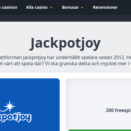
 casinon
Alla casino
Bonusar
Recensioner
Jackpotjoy
ttformen Jackpotjoy har underhållit spelare sedan 2012. Hu
et värt att spela där? Vi ska granska detta och mycket mer i 
200 freesp