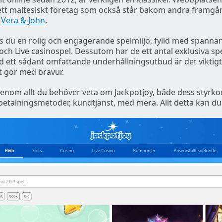
tt maltesiskt företag som också står bakom andra framgån
h
Vera & John
.
ds du en rolig och engagerande spelmiljö, fylld med spänna
 och Live casinospel. Dessutom har de ett antal exklusiva sp
ett sådant omfattande underhållningsutbud är det viktigt a
t gör med bravur.
genom allt du behöver veta om Jackpotjoy, både dess styrkor
betalningsmetoder, kundtjänst, med mera. Allt detta kan d