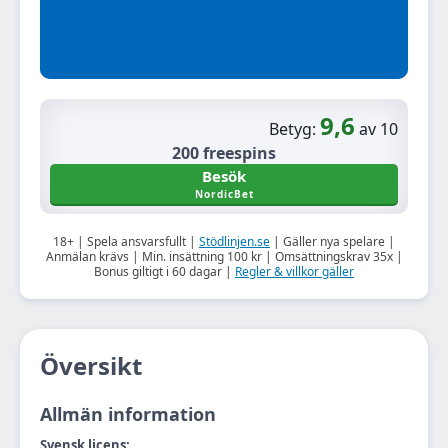
9,6
Betyg:
av 10
200 freespins
Besök
NordicBet
18+ | Spela ansvarsfullt |
Stödlinjen.se
| Gäller nya spelare |
Anmälan krävs | Min. insättning 100 kr | Omsättningskrav 35x |
Bonus giltigt i 60 dagar |
Regler & villkor gäller
Översikt
Allmän information
Svensk licens: