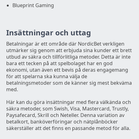
Blueprint Gaming
Insättningar och uttag
Betalningar är ett område där NordicBet verkligen
utmärker sig genom att erbjuda sina kunder ett brett
utbud av säkra och tillförlitliga metoder. Detta är inte
bara ett tecken på att spelbolaget har en god
ekonomi, utan även ett bevis på deras engagemang
för att spelarna ska kunna välja de
betalningsmetoder som de känner sig mest bekväma
med.
Här kan du göra insättningar med flera välkända och
säkra metoder, som Swish, Visa, Mastercard, Trustly,
Paysafecard, Skrill och Neteller. Denna variation av
betalkort, banköverföringar och nätplånböcker
säkerställer att det finns en passande metod för alla.