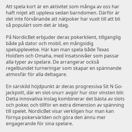
Att spela kort är en aktivitet som många av oss har
haft nöjet att uppleva sedan barndomen. Därför är
det inte förvånande att nätpoker har vuxit till att bli
så populärt som det är idag.
På NordicBet erbjuder deras pokerklient, tillgänglig
både på dator och mobil, en mångsidig
spelupplevelse. Här kan man spela både Texas
Hold’em och Omaha, med insatsnivåer som passar
alla typer av spelare. De arrangerar också
regelbundet turneringar som skapar en spännande
atmosfär för alla deltagare.
En särskild höjdpunkt är deras progressiva Sit N Go-
jackpott, där en slot-snurr avgör hur stor vinsten blir.
Detta innovativa inslag kombinerar det bästa av slots
och poker, och tillför en extra dimension av spänning
till spelet. NordicBet visar verkligen hur man kan
förnya pokervärlden och göra den ännu mer
engagerande för sina spelare.