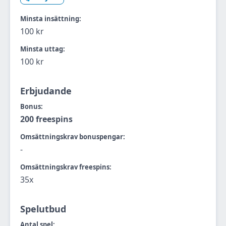
Minsta insättning:
100 kr
Minsta uttag:
100 kr
Erbjudande
Bonus:
200 freespins
Omsättningskrav bonuspengar:
-
Omsättningskrav freespins:
35x
Spelutbud
Antal spel: