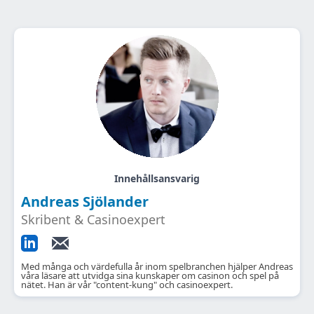
Innehållsansvarig
Andreas Sjölander
Skribent & Casinoexpert
Med många och värdefulla år inom spelbranchen hjälper Andreas
våra läsare att utvidga sina kunskaper om casinon och spel på
nätet. Han är vår "content-kung" och casinoexpert.