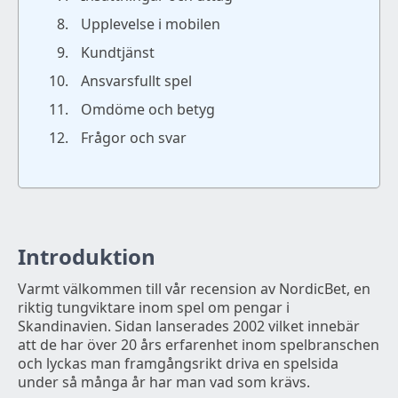
Upplevelse i mobilen
Kundtjänst
Ansvarsfullt spel
Omdöme och betyg
Frågor och svar
Introduktion
Varmt välkommen till vår recension av NordicBet, en
riktig tungviktare inom spel om pengar i
Skandinavien. Sidan lanserades 2002 vilket innebär
att de har över 20 års erfarenhet inom spelbranschen
och lyckas man framgångsrikt driva en spelsida
under så många år har man vad som krävs.