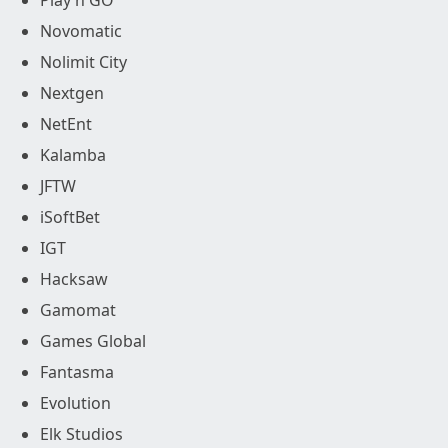
Play’n GO
Novomatic
Nolimit City
Nextgen
NetEnt
Kalamba
JFTW
iSoftBet
IGT
Hacksaw
Gamomat
Games Global
Fantasma
Evolution
Elk Studios