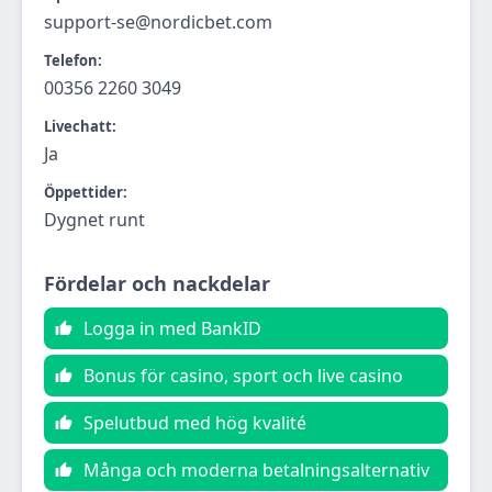
support-se@nordicbet.com
Telefon:
00356 2260 3049
Livechatt:
Ja
Öppettider:
Dygnet runt
Fördelar och nackdelar
Logga in med BankID
Bonus för casino, sport och live casino
Spelutbud med hög kvalité
Många och moderna betalningsalternativ