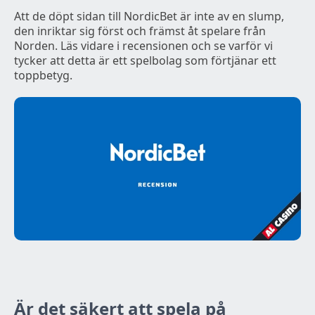
Att de döpt sidan till NordicBet är inte av en slump,
den inriktar sig först och främst åt spelare från
Norden. Läs vidare i recensionen och se varför vi
tycker att detta är ett spelbolag som förtjänar ett
toppbetyg.
Är det säkert att spela på