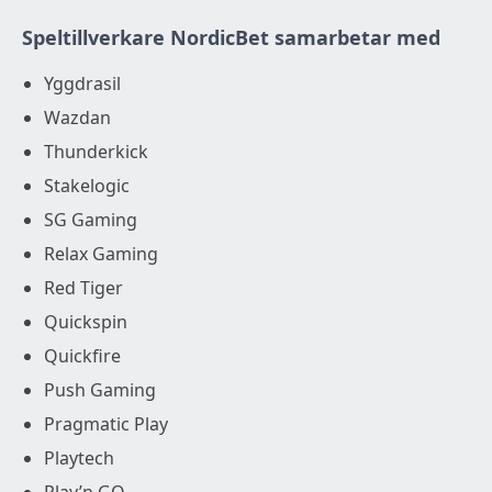
Speltillverkare
NordicBet
samarbetar med
Yggdrasil
Wazdan
Thunderkick
Stakelogic
SG Gaming
Relax Gaming
Red Tiger
Quickspin
Quickfire
Push Gaming
Pragmatic Play
Playtech