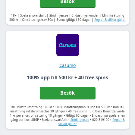
Besök
18+ | Spela ansvarsfullt | Stödlinjen.se | Endast nya kunder | Min. insättning
200 kr | Omsättningskrav 30x | Bonus giltigt i 60 dagar |
Regler & villkor gäller
Casumo
100%
upp till
500 kr
+
40 free spins
Besök
18+ Minsta insättning 100 kr • 100% insättningsbonus upp till 500 kr • Bonus +
insättning måste omsättas 30 gånger • 40 free spins i Big Bass Bonanza värda
1 kr per snurr, omsättning 10 gånger • Giltigt 60 dagar • Endast nya spelare, en
gång per hushåll/IP • Spela ansvarsfullt •
Stödlinjen.se
• 020-819100 •
Regler &
villkor gäller