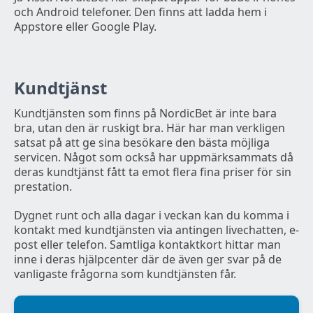
och Android telefoner. Den finns att ladda hem i
Appstore eller Google Play.
Kundtjänst
Kundtjänsten som finns på NordicBet är inte bara
bra, utan den är ruskigt bra. Här har man verkligen
satsat på att ge sina besökare den bästa möjliga
servicen. Något som också har uppmärksammats då
deras kundtjänst fått ta emot flera fina priser för sin
prestation.
Dygnet runt och alla dagar i veckan kan du komma i
kontakt med kundtjänsten via antingen livechatten, e-
post eller telefon. Samtliga kontaktkort hittar man
inne i deras hjälpcenter där de även ger svar på de
vanligaste frågorna som kundtjänsten får.