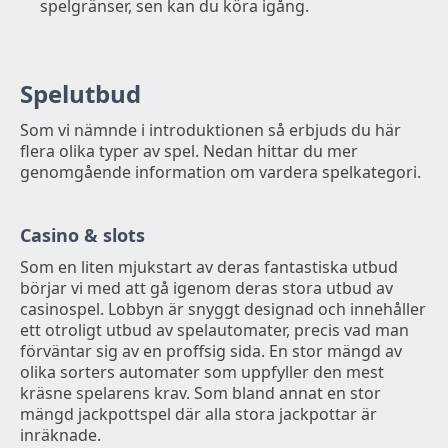
spelgränser, sen kan du köra igång.
Spelutbud
Som vi nämnde i introduktionen så erbjuds du här
flera olika typer av spel. Nedan hittar du mer
genomgående information om vardera spelkategori.
Casino & slots
Som en liten mjukstart av deras fantastiska utbud
börjar vi med att gå igenom deras stora utbud av
casinospel. Lobbyn är snyggt designad och innehåller
ett otroligt utbud av spelautomater, precis vad man
förväntar sig av en proffsig sida. En stor mängd av
olika sorters automater som uppfyller den mest
kräsne spelarens krav. Som bland annat en stor
mängd jackpottspel där alla stora jackpottar är
inräknade.