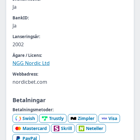
Ja
BankID:
Ja
Lanseringsår:
2002
Ägare / Licens:
NGG Nordic Ltd
Webbadress:
nordicbet.com
Betalningar
Betalningsmetoder:
Swish
Trustly
Zimpler
Visa
Mastercard
Skrill
Neteller
PayPal