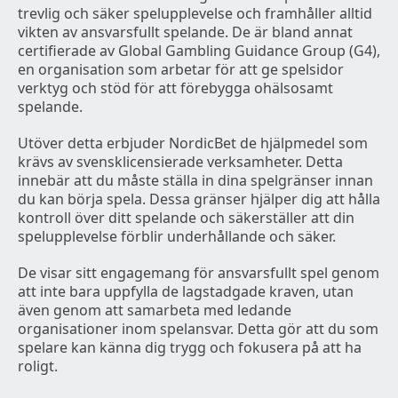
trevlig och säker spelupplevelse och framhåller alltid
vikten av ansvarsfullt spelande. De är bland annat
certifierade av Global Gambling Guidance Group (G4),
en organisation som arbetar för att ge spelsidor
verktyg och stöd för att förebygga ohälsosamt
spelande.
Utöver detta erbjuder NordicBet de hjälpmedel som
krävs av svensklicensierade verksamheter. Detta
innebär att du måste ställa in dina spelgränser innan
du kan börja spela. Dessa gränser hjälper dig att hålla
kontroll över ditt spelande och säkerställer att din
spelupplevelse förblir underhållande och säker.
De visar sitt engagemang för ansvarsfullt spel genom
att inte bara uppfylla de lagstadgade kraven, utan
även genom att samarbeta med ledande
organisationer inom spelansvar. Detta gör att du som
spelare kan känna dig trygg och fokusera på att ha
roligt.