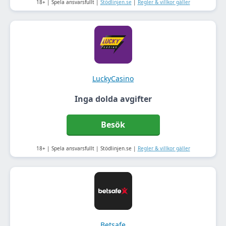
18+ | Spela ansvarsfullt |
Stödlinjen.se
|
Regler & villkor gäller
LuckyCasino
Inga dolda avgifter
Besök
18+ | Spela ansvarsfullt | Stödlinjen.se |
Regler & villkor gäller
Betsafe