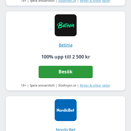
18+ | Spela ansvarsfullt |
Stödlinjen.se
|
Regler & villkor gäller
Betinia
100%
upp till
2 500 kr
Besök
18+ | Spela ansvarsfullt | Stödlinjen.se |
Regler & villkor gäller
NordicBet