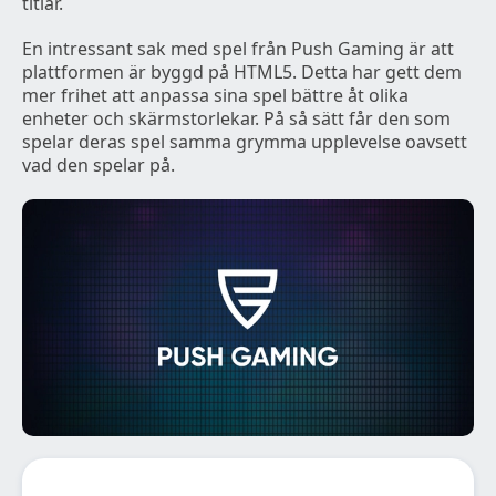
titlar.
En intressant sak med spel från Push Gaming är att
plattformen är byggd på HTML5. Detta har gett dem
mer frihet att anpassa sina spel bättre åt olika
enheter och skärmstorlekar. På så sätt får den som
spelar deras spel samma grymma upplevelse oavsett
vad den spelar på.