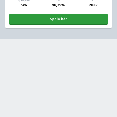
Spelplan
RTP
År
5x6
96,39%
2022
Spela här