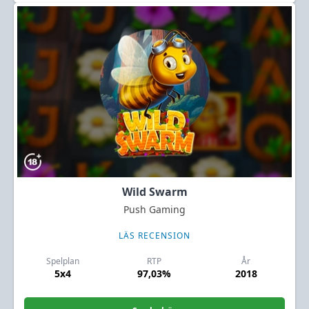
Wild Swarm
Push Gaming
LÄS RECENSION
Spelplan
RTP
År
5x4
97,03%
2018