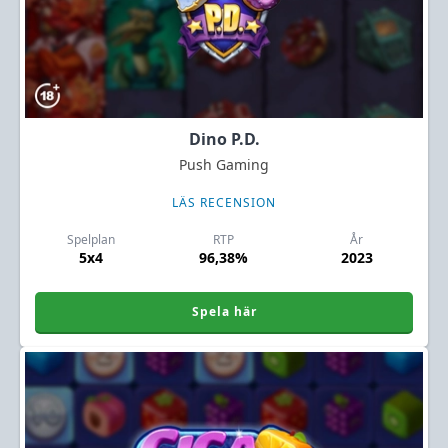
Dino P.D.
Push Gaming
LÄS RECENSION
Spelplan
RTP
År
5x4
96,38%
2023
Spela här