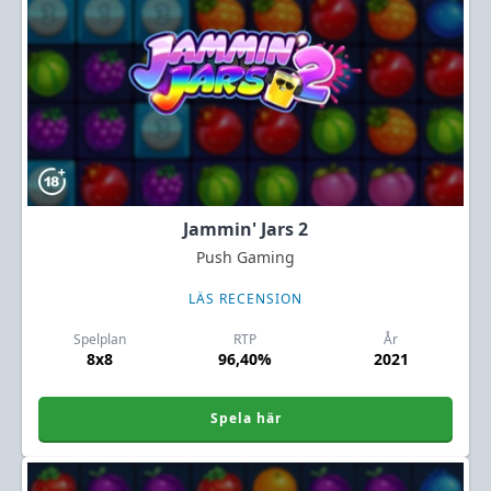
Jammin' Jars 2
Push Gaming
LÄS RECENSION
Spelplan
RTP
År
8x8
96,40%
2021
Spela här