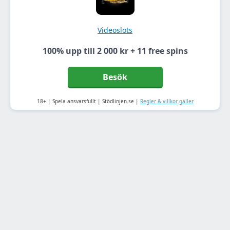
Videoslots
100%
upp till
2 000 kr
+
11 free spins
Besök
18+ | Spela ansvarsfullt | Stödlinjen.se |
Regler & villkor gäller