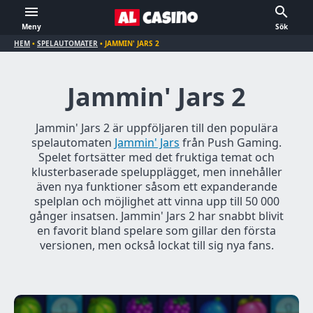
Meny
Sök
HEM
•
SPELAUTOMATER
•
JAMMIN' JARS 2
Jammin' Jars 2
Jammin' Jars 2 är uppföljaren till den populära
spelautomaten
Jammin' Jars
från Push Gaming.
Spelet fortsätter med det fruktiga temat och
klusterbaserade spelupplägget, men innehåller
även nya funktioner såsom ett expanderande
spelplan och möjlighet att vinna upp till 50 000
gånger insatsen. Jammin' Jars 2 har snabbt blivit
en favorit bland spelare som gillar den första
versionen, men också lockat till sig nya fans.