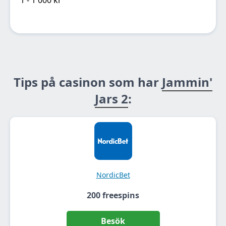
1 - 1 000 kr
Tips på casinon som har
Jammin'
Jars 2
:
NordicBet
200 freespins
Besök