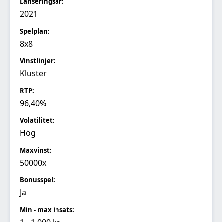
Lanseringsår:
2021
Spelplan:
8x8
Vinstlinjer:
Kluster
RTP:
96,40%
Volatilitet:
Hög
Maxvinst:
50000x
Bonusspel:
Ja
Min - max insats: