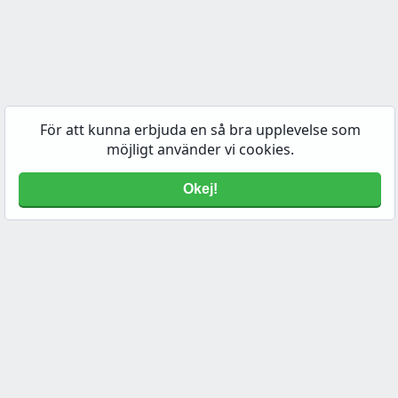
För att kunna erbjuda en så bra upplevelse som
möjligt använder vi cookies.
Okej!
Hjälp och kontakt
Om oss
Kontakt
Användarvillkor & cookies