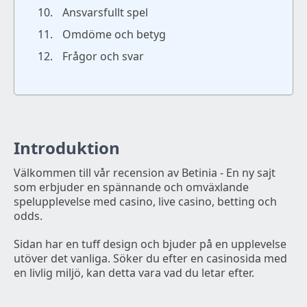
Ansvarsfullt spel
Omdöme och betyg
Frågor och svar
Introduktion
Välkommen till vår recension av Betinia - En ny sajt
som erbjuder en spännande och omväxlande
spelupplevelse med casino, live casino, betting och
odds.
Sidan har en tuff design och bjuder på en upplevelse
utöver det vanliga. Söker du efter en casinosida med
en livlig miljö, kan detta vara vad du letar efter.