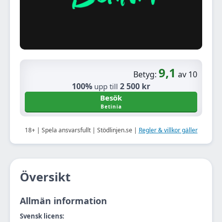
9,1
Betyg:
av 10
100%
2 500 kr
upp till
Besök
Betinia
18+ | Spela ansvarsfullt | Stödlinjen.se |
Regler & villkor gäller
Översikt
Allmän information
Svensk licens: