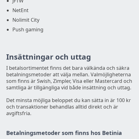
JFTW
NetEnt
Nolimit City
Push gaming
Insättningar och uttag
I betalsortimentet finns det bara välkända och säkra
betalningsmetoder att välja mellan. Valmöjligheterna
som finns är Swish, Zimpler, Visa eller Mastercard och
samtliga är tillgängliga vid både insättning och uttag.
Det minsta möjliga beloppet du kan sätta in är 100 kr
och transaktioner behandlas alltid direkt och är
avgiftsfria.
Betalningsmetoder som finns hos
Betinia