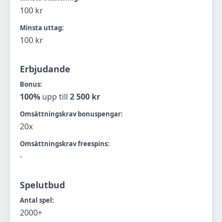
100 kr
Minsta uttag:
100 kr
Erbjudande
Bonus:
100%
upp till
2 500 kr
Omsättningskrav bonuspengar:
20x
Omsättningskrav freespins:
-
Spelutbud
Antal spel:
2000+