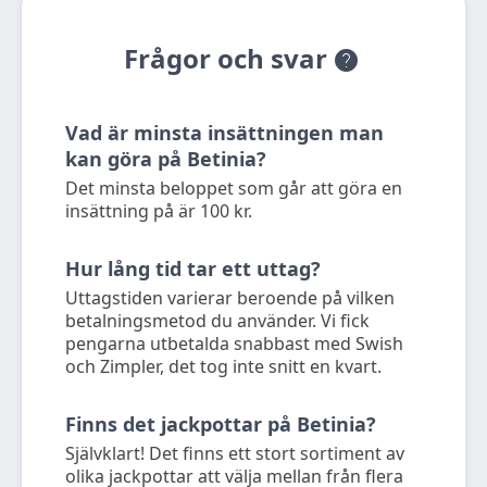
Frågor och svar
Vad är minsta insättningen man
kan göra på Betinia?
Det minsta beloppet som går att göra en
insättning på är 100 kr.
Hur lång tid tar ett uttag?
Uttagstiden varierar beroende på vilken
betalningsmetod du använder. Vi fick
pengarna utbetalda snabbast med Swish
och Zimpler, det tog inte snitt en kvart.
Finns det jackpottar på Betinia?
Självklart! Det finns ett stort sortiment av
olika jackpottar att välja mellan från flera