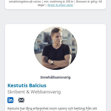
omsättningskrav på casino | min. insättning är 200 kr | Bonusen är giltig i 60
dagar |
Regler & villkor gäller
Innehållsansvarig
Kestutis Balcius
Skribent & Webbansvarig
Kestutis har lång erfarenhet inom casino och betting från sitt