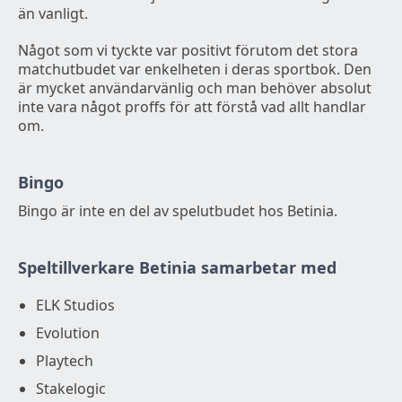
än vanligt.
Något som vi tyckte var positivt förutom det stora
matchutbudet var enkelheten i deras sportbok. Den
är mycket användarvänlig och man behöver absolut
inte vara något proffs för att förstå vad allt handlar
om.
Bingo
Bingo är inte en del av spelutbudet hos Betinia.
Speltillverkare
Betinia
samarbetar med
ELK Studios
Evolution
Playtech
Stakelogic