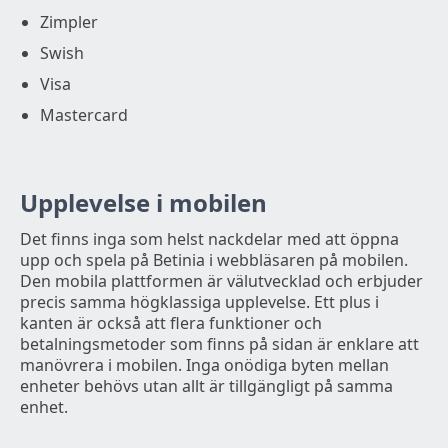
Zimpler
Swish
Visa
Mastercard
Upplevelse i mobilen
Det finns inga som helst nackdelar med att öppna
upp och spela på Betinia i webbläsaren på mobilen.
Den mobila plattformen är välutvecklad och erbjuder
precis samma högklassiga upplevelse. Ett plus i
kanten är också att flera funktioner och
betalningsmetoder som finns på sidan är enklare att
manövrera i mobilen. Inga onödiga byten mellan
enheter behövs utan allt är tillgängligt på samma
enhet.