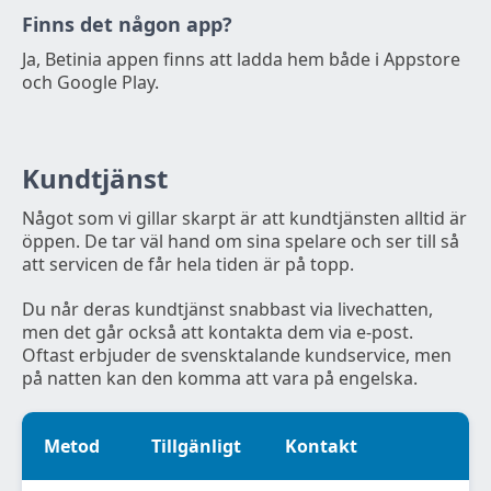
Finns det någon app?
Ja, Betinia appen finns att ladda hem både i Appstore
och Google Play.
Kundtjänst
Något som vi gillar skarpt är att kundtjänsten alltid är
öppen. De tar väl hand om sina spelare och ser till så
att servicen de får hela tiden är på topp.
Du når deras kundtjänst snabbast via livechatten,
men det går också att kontakta dem via e-post.
Oftast erbjuder de svensktalande kundservice, men
på natten kan den komma att vara på engelska.
Metod
Tillgänligt
Kontakt