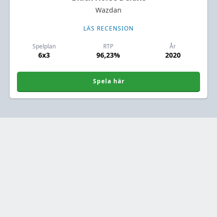
Wazdan
LÄS RECENSION
Spelplan
RTP
År
6x3
96,23%
2020
Spela här