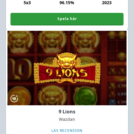
5x3
96.15%
2023
Spela här
9 Lions
Wazdan
LÄS RECENSION