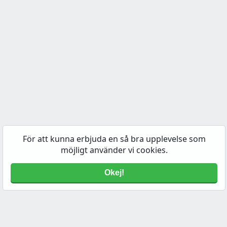
För att kunna erbjuda en så bra upplevelse som
möjligt använder vi cookies.
Okej!