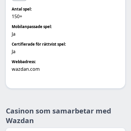
Antal spel:
150+
Mobilanpassade spel:
Ja
Certifierade för rättvist spel:
Ja
Webbadress:
wazdan.com
Casinon som samarbetar med
Wazdan