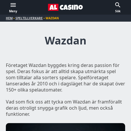
Meny
Sök
HEM
•
SPELTILLVERKARE
•
WAZDAN
Wazdan
Företaget Wazdan byggdes kring deras passion för
spel. Deras fokus är att alltid skapa utmärkta spel
som tilltalar alla sorters spelare. Spelföretaget
lanserades år 2010 och i dagsläget har de skapat över
150+ olika spelautomater.
Vad som fick oss att tycka om Wazdan är framförallt
deras otroligt snygga grafik och ljud, men också
funktioner.