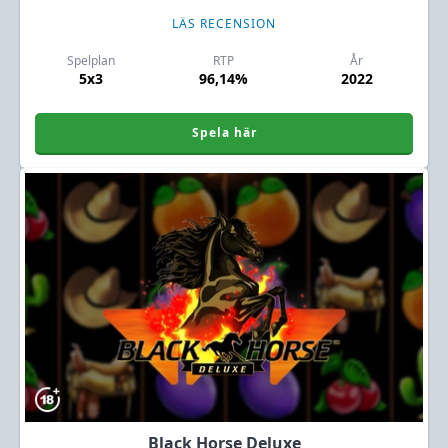
LÄS RECENSION
Spelplan
RTP
År
5x3
96,14%
2022
Spela här
Black Horse Deluxe