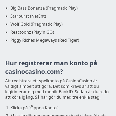
Big Bass Bonanza (Pragmatic Play)
Starburst (NetEnt)
Wolf Gold (Pragmatic Play)
Reactoonz (Play'n GO)
Piggy Riches Megaways (Red Tiger)
Hur registrerar man konto på
casinocasino.com?
Att registrera ett spelkonto på CasinoCasino är
väldigt simpelt att göra. Det som krävs är att du
legitimerar dig med mobilt BankID. Sedan är du redo
att köra igång. Så här gör du med tre enkla steg.
Klicka på “Öppna Konto”.
Mata in ditt personnummer och gå vidare för att