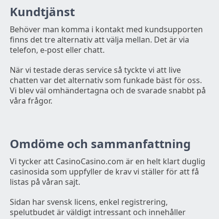
Kundtjänst
Behöver man komma i kontakt med kundsupporten
finns det tre alternativ att välja mellan. Det är via
telefon, e-post eller chatt.
När vi testade deras service så tyckte vi att live
chatten var det alternativ som funkade bäst för oss.
Vi blev väl omhändertagna och de svarade snabbt på
våra frågor.
Omdöme och sammanfattning
Vi tycker att CasinoCasino.com är en helt klart duglig
casinosida som uppfyller de krav vi ställer för att få
listas på våran sajt.
Sidan har svensk licens, enkel registrering,
spelutbudet är väldigt intressant och innehåller