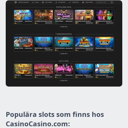
Populära slots som finns hos
CasinoCasino.com: