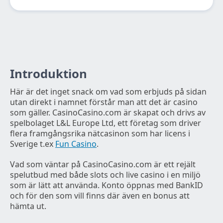
Introduktion
Här är det inget snack om vad som erbjuds på sidan
utan direkt i namnet förstår man att det är casino
som gäller. CasinoCasino.com är skapat och drivs av
spelbolaget L&L Europe Ltd, ett företag som driver
flera framgångsrika nätcasinon som har licens i
Sverige t.ex
Fun Casino
.
Vad som väntar på CasinoCasino.com är ett rejält
spelutbud med både slots och live casino i en miljö
som är lätt att använda. Konto öppnas med BankID
och för den som vill finns där även en bonus att
hämta ut.