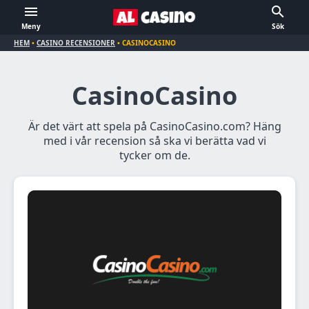
Meny
Sök
HEM
•
CASINO RECENSIONER
•
CASINOCASINO
CasinoCasino
Är det värt att spela på CasinoCasino.com? Häng
med i vår recension så ska vi berätta vad vi
tycker om de.