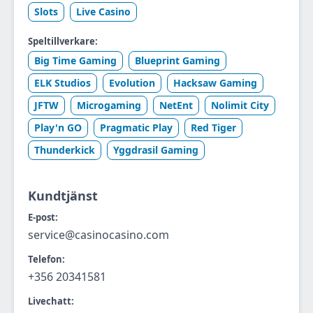
Slots
Live Casino
Speltillverkare:
Big Time Gaming
Blueprint Gaming
ELK Studios
Evolution
Hacksaw Gaming
JFTW
Microgaming
NetEnt
Nolimit City
Play'n GO
Pragmatic Play
Red Tiger
Thunderkick
Yggdrasil Gaming
Kundtjänst
E-post:
service@casinocasino.com
Telefon:
+356 20341581
Livechatt: