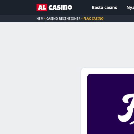
Bästa casino
Nya
HEM
•
CASINO RECENSIONER
•
FLAX CASINO