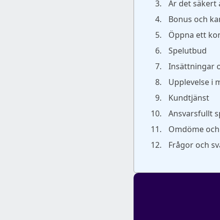
Är det säkert 
Bonus och ka
Öppna ett ko
Spelutbud
Insättningar 
Upplevelse i 
Kundtjänst
Ansvarsfullt s
Omdöme och 
Frågor och sv