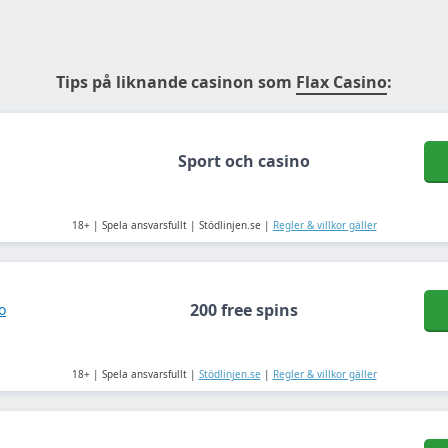
Tips på liknande casinon som
Flax Casino
:
Sport och casino
18+ | Spela ansvarsfullt | Stödlinjen.se |
Regler & villkor gäller
200 free spins
o
18+ | Spela ansvarsfullt |
Stödlinjen.se
|
Regler & villkor gäller