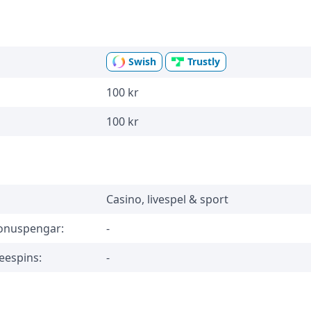
Swish
Trustly
100 kr
100 kr
Casino, livespel & sport
onuspengar:
-
eespins:
-