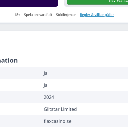
Flax Casino
18+ | Spela ansvarsfullt | Stödlinjen.se |
Regler & villkor gäller
mation
Ja
Ja
2024
Glitstar Limited
flaxcasino.se