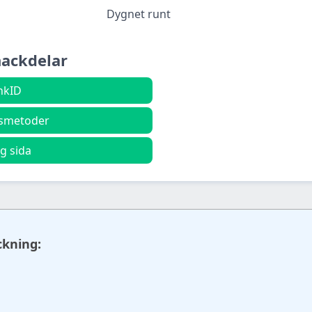
Dygnet runt
nackdelar
nkID
gsmetoder
g sida
ckning: