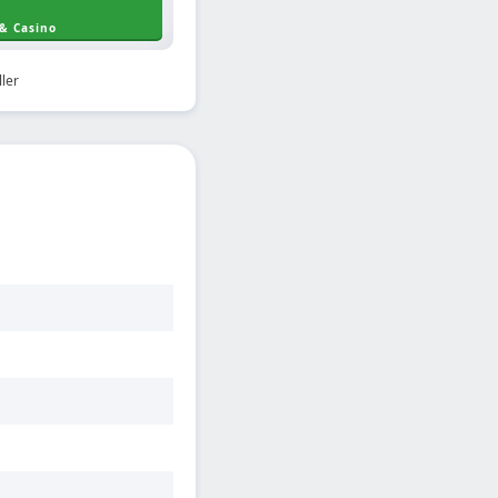
 & Casino
ller