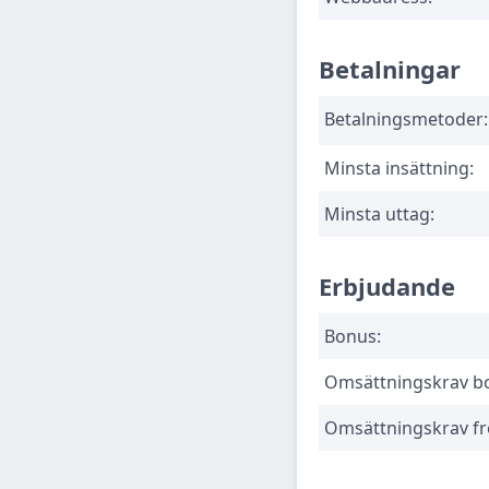
Betalningar
Betalningsmetoder:
Minsta insättning:
Minsta uttag:
Erbjudande
Bonus:
Omsättningskrav b
Omsättningskrav fr