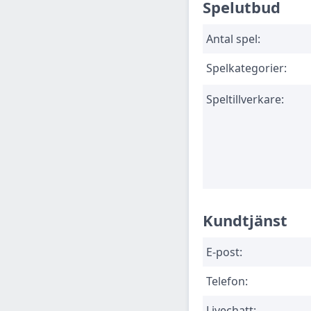
Spelutbud
Antal spel:
Spelkategorier:
Speltillverkare:
Kundtjänst
E-post:
Telefon:
Livechatt: