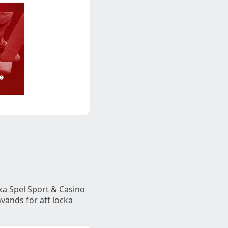
ka Spel Sport & Casino
vänds för att locka