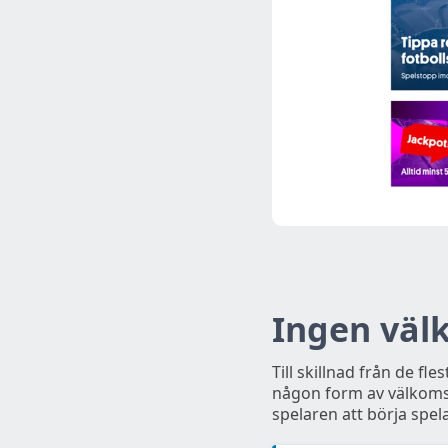
Ingen väl
Till skillnad från de fl
någon form av välkomst
spelaren att börja spel