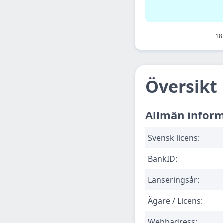
18+
Översikt
Allmän infor
Svensk licens:
BankID:
Lanseringsår:
Ägare / Licens:
Webbadress: