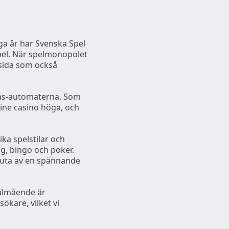
ga år har Svenska Spel
spel. När spelmonopolet
lsida som också
egas-automaterna. Som
line casino höga, och
ka spelstilar och
g, bingo och poker.
 njuta av en spännande
välmående är
ökare, vilket vi