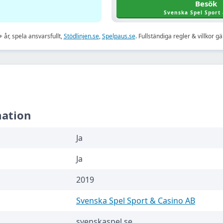
Besök
Svenska Spel Sport
 år, spela ansvarsfullt,
Stödlinjen.se
,
Spelpaus.se
. Fullständiga regler & villkor gä
mation
Ja
Ja
2019
Svenska Spel Sport & Casino AB
svenskaspel.se