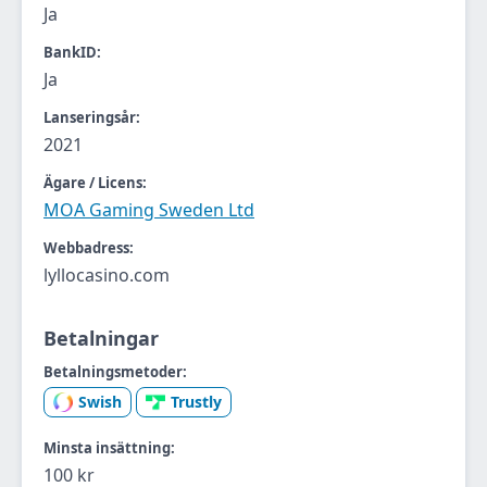
Ja
BankID:
Ja
Lanseringsår:
2021
Ägare / Licens:
MOA Gaming Sweden Ltd
Webbadress:
lyllocasino.com
Betalningar
Betalningsmetoder:
Swish
Trustly
Minsta insättning:
100 kr