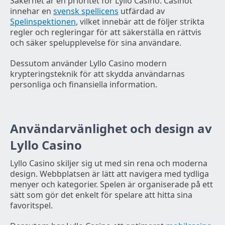
Säkerhet är en prioritet för Lyllo Casino. Casinot
innehar en
svensk spellicens
utfärdad av
Spelinspektionen
, vilket innebär att de följer strikta
regler och regleringar för att säkerställa en rättvis
och säker spelupplevelse för sina användare.
Dessutom använder Lyllo Casino modern
krypteringsteknik för att skydda användarnas
personliga och finansiella information.
Användarvänlighet och design av
Lyllo Casino
Lyllo Casino skiljer sig ut med sin rena och moderna
design. Webbplatsen är lätt att navigera med tydliga
menyer och kategorier. Spelen är organiserade på ett
sätt som gör det enkelt för spelare att hitta sina
favoritspel.