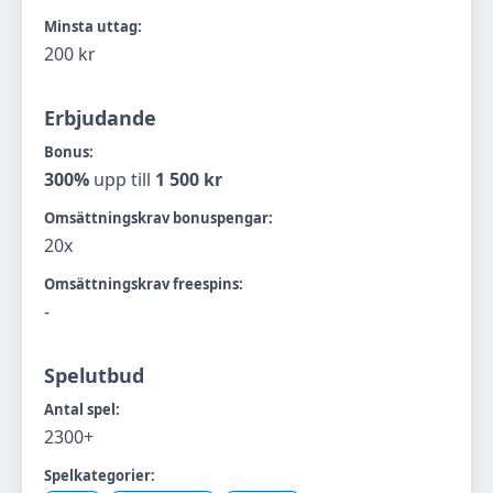
Minsta uttag:
200 kr
Erbjudande
Bonus:
300%
upp till
1 500 kr
Omsättningskrav bonuspengar:
20x
Omsättningskrav freespins:
-
Spelutbud
Antal spel:
2300+
Spelkategorier: