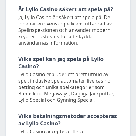
Är Lyllo Casino säkert att spela på?
Ja, Lyllo Casino är säkert att spela på. De
innehar en svensk spellicens utfärdad av
Spelinspektionen och använder modern
krypteringsteknik för att skydda
användarnas information.
Vilka spel kan jag spela på Lyllo
Casino?
Lyllo Casino erbjuder ett brett utbud av
spel, inklusive spelautomater, live casino,
betting och unika spelkategorier som
Bonusköp, Megaways, Dagliga Jackpottar,
Lyllo Special och Gynning Special.
Vilka betalningsmetoder accepteras
av Lyllo Casino?
Lyllo Casino accepterar flera