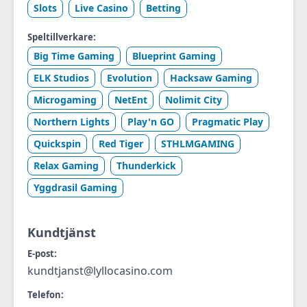
Slots
Live Casino
Betting
Speltillverkare:
Big Time Gaming
Blueprint Gaming
ELK Studios
Evolution
Hacksaw Gaming
Microgaming
NetEnt
Nolimit City
Northern Lights
Play'n GO
Pragmatic Play
Quickspin
Red Tiger
STHLMGAMING
Relax Gaming
Thunderkick
Yggdrasil Gaming
Kundtjänst
E-post:
kundtjanst@lyllocasino.com
Telefon: