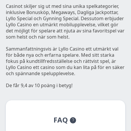
Casinot skiljer sig ut med sina unika spelkategorier,
inklusive Bonusköp, Megaways, Dagliga Jackpottar,
Lyllo Special och Gynning Special. Dessutom erbjuder
Lyllo Casino en utmärkt mobilupplevelse, vilket gör
det möjligt för spelare att njuta av sina favoritspel var
som helst och när som helst.
Sammanfattningsvis är Lyllo Casino ett utmärkt val
för både nya och erfarna spelare. Med sitt starka
fokus på kundtillfredsställelse och rättvist spel, är
Lyllo Casino ett casino som du kan lita på för en säker
och spännande spelupplevelse.
De får 9,4 av 10 poäng i betyg!
FAQ