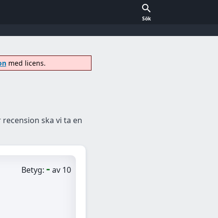
Sök
on
med licens.
r recension ska vi ta en
-
Betyg:
av 10