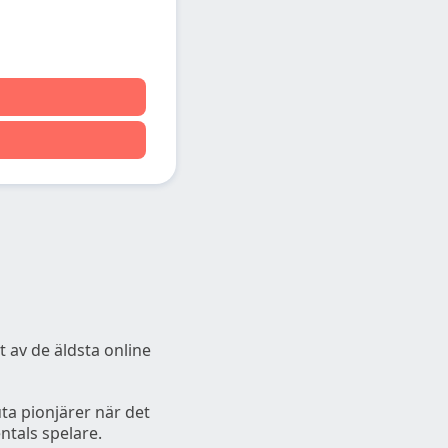
t av de äldsta online
uta pionjärer när det
ntals spelare.