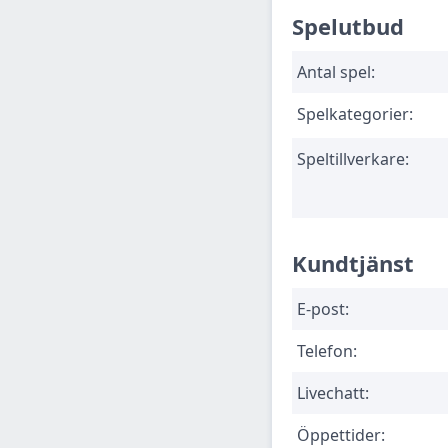
Spelutbud
Antal spel:
Spelkategorier:
Speltillverkare:
Kundtjänst
E-post:
Telefon:
Livechatt:
Öppettider: