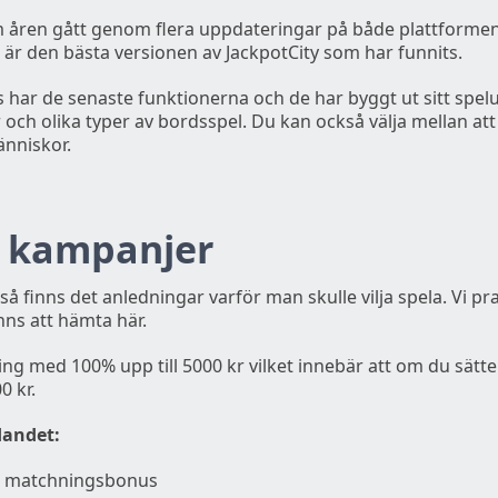
 åren gått genom flera uppdateringar på både plattformen
a är den bästa versionen av JackpotCity som har funnits.
har de senaste funktionerna och de har byggt ut sitt spelu
ch olika typer av bordsspel. Du kan också välja mellan att sp
änniskor.
 kampanjer
så finns det anledningar varför man skulle vilja spela. Vi pr
ns att hämta här.
ng med 100% upp till 5000 kr vilket innebär att om du sätter
0 kr.
dandet:
kr matchningsbonus