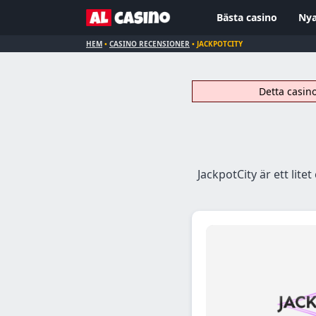
Bästa casino
Nya
HEM
•
CASINO RECENSIONER
•
JACKPOTCITY
Detta casino
JackpotCity är ett lite