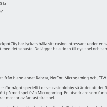
0 kr
av
ckpotCity har lyckats hålla sitt casino intressant under en så
 med det senaste. De lägger hela tiden till nya spel och s
ots från bland annat Rabcat, NetEnt, Microgaming och JFTW (
nger för något speciellt i deras casinolobby så är det att det f
stött på med spel från Microgaming. En utvecklare som fu
rat massor av fantastiska spel.