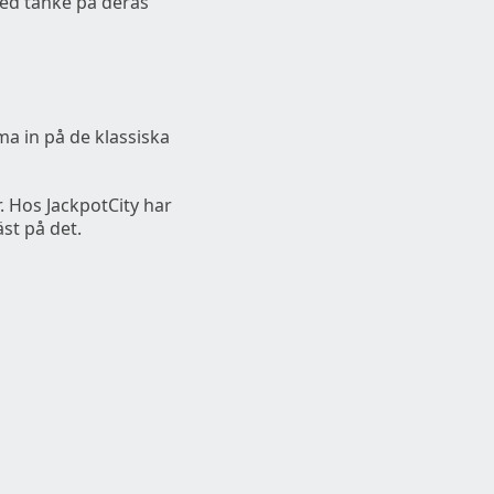
med tanke på deras
ma in på de klassiska
. Hos JackpotCity har
äst på det.