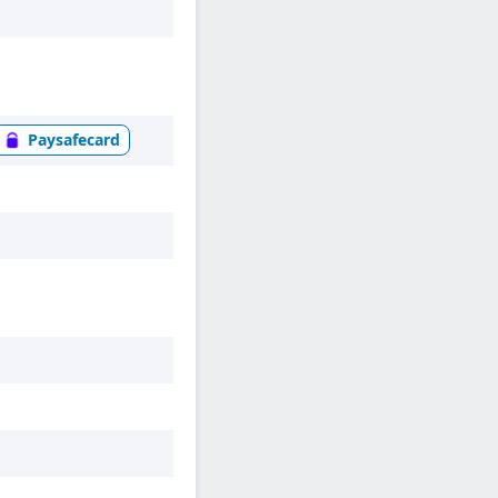
Paysafecard