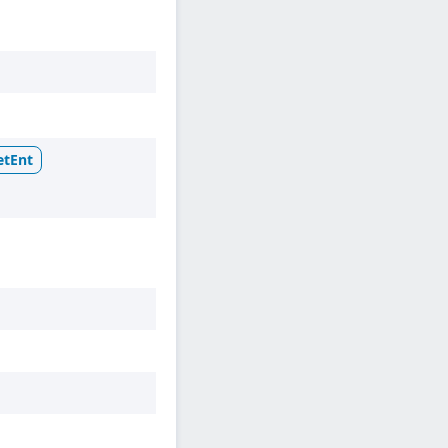
etEnt