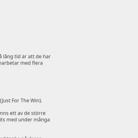
 lång tid är att de har
amarbetar med flera
Just For The Win).
inns ett av de större
nnits med under många