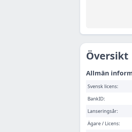
Översikt
Allmän infor
Svensk licens:
BankID:
Lanseringsår:
Ägare / Licens: