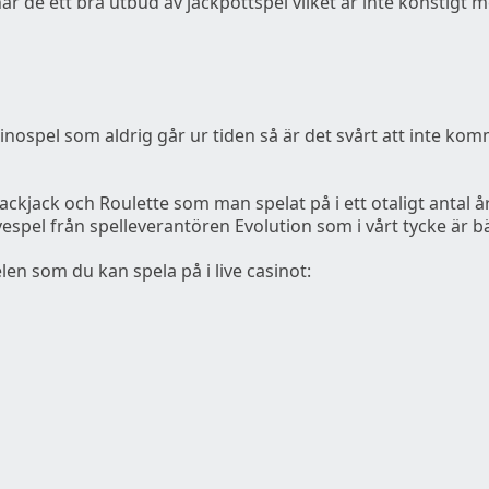
ar de ett bra utbud av jackpottspel vilket är inte konstigt 
ospel som aldrig går ur tiden så är det svårt att inte kom
ackjack och Roulette som man spelat på i ett otaligt antal år
livespel från spelleverantören Evolution som i vårt tycke är b
en som du kan spela på i live casinot: