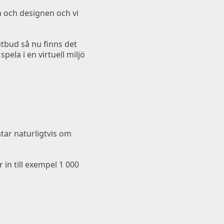
 och designen och vi
tbud så nu finns det
ela i en virtuell miljö
atar naturligtvis om
 in till exempel 1 000