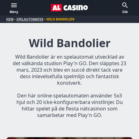
Meny
Sök
HEM
•
SPELAUTOMATER
•
WILD BANDOLIER
Wild Bandolier
Wild Bandolier är en spelautomat utvecklad av
det välkända studion Play'n GO. Den släpptes 23
mars, 2023 och blev en succé direkt tack vare
dess inlevelsefulla spelmiljö och fantastisk
konstverk.
Den här online-spelautomaten använder 5x3
hjul och 20 icke-konfigurerbara vinstlinjer. Du
hittar spelet på de flesta nätcasinon som
samarbetar med Play'n GO.