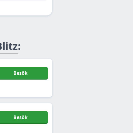
litz
:
Besök
Besök