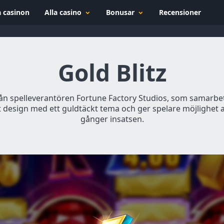
 casinon
Alla casino
Bonusar
Recensioner
Gold Blitz
 från spelleverantören Fortune Factory Studios, som samar
 design med ett guldtäckt tema och ger spelare möjlighet at
gånger insatsen.