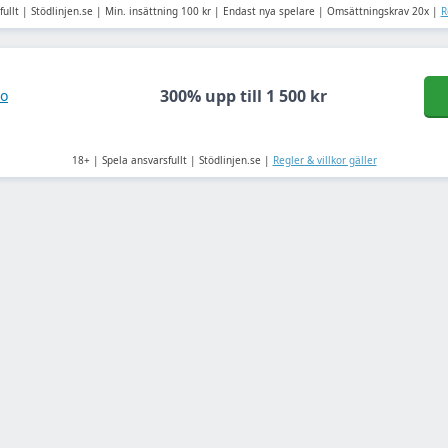
fullt | Stödlinjen.se | Min. insättning 100 kr | Endast nya spelare | Omsättningskrav 20x |
R
300%
upp till
1 500 kr
no
18+ | Spela ansvarsfullt | Stödlinjen.se |
Regler & villkor gäller