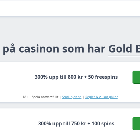
s på casinon som har
Gold B
300%
upp till
800 kr
+
50 freespins
18+ | Spela ansvarsfullt |
Stödlinjen.se
|
Regler & villkor gäller
300%
upp till
750 kr
+
100 spins