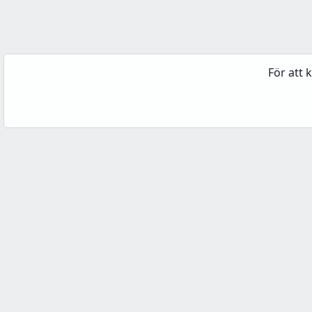
För att 
Hjälp och kontakt
Utfor
Om oss
Recen
Kontakt
Slots
Användarvillkor & cookies
Tärni
FAQ
Bingo
Webbplatskarta