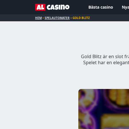
Bästa casino
Nya
HEM
•
SPELAUTOMATER
•
GOLD BLITZ
Gold Blitz är en slot
Spelet har en elegant