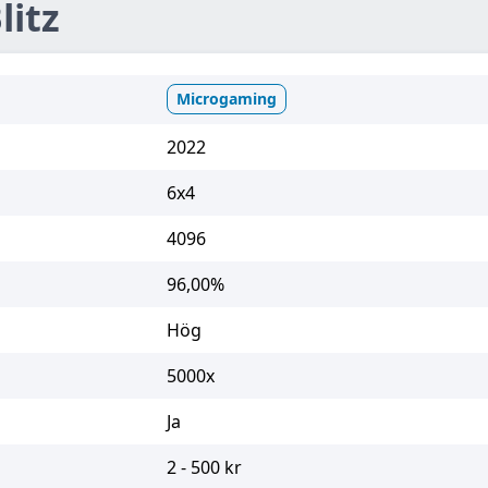
litz
Microgaming
2022
6x4
4096
96,00%
Hög
5000x
Ja
2 - 500 kr