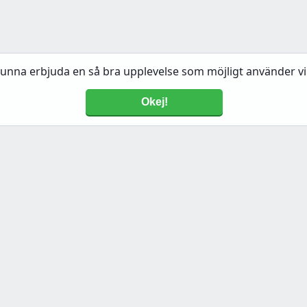
kunna erbjuda en så bra upplevelse som möjligt använder vi
Okej!
ska
Populära sidor
sioner
Nyheter
Artiklar
ngsspel
Speltillverkare
Betalningsmetoder