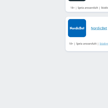
18+ | Spela ansvarsfullt | Stödl
NordicBet
18+ | Spela ansvarsfullt |
Stödlin