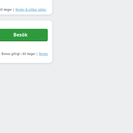
 60 dagar |
Regler & villkor gäller
Besök
 Bonus giltigt i 60 dagar |
Regler