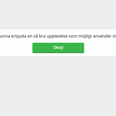
kunna erbjuda en så bra upplevelse som möjligt använder vi
Okej!
ska
Populära sidor
sioner
Nyheter
Artiklar
ngsspel
Speltillverkare
Betalningsmetoder