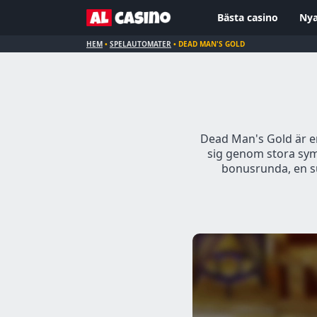
Bästa casino
Nya
HEM
•
SPELAUTOMATER
•
DEAD MAN'S GOLD
Dead Man's Gold är en
sig genom stora symb
bonusrunda, en s