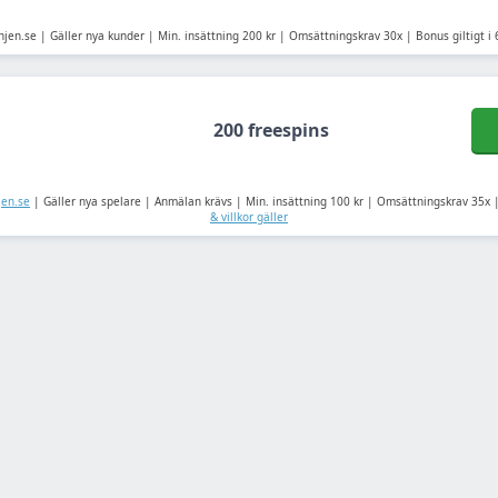
injen.se | Gäller nya kunder | Min. insättning 200 kr | Omsättningskrav 30x | Bonus giltigt i
200 freespins
jen.se
| Gäller nya spelare | Anmälan krävs | Min. insättning 100 kr | Omsättningskrav 35x |
& villkor gäller