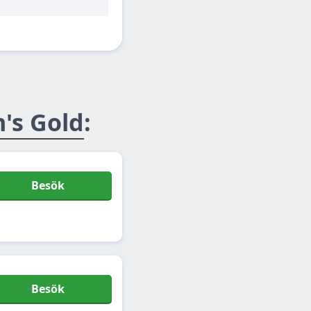
's Gold
:
Besök
Besök