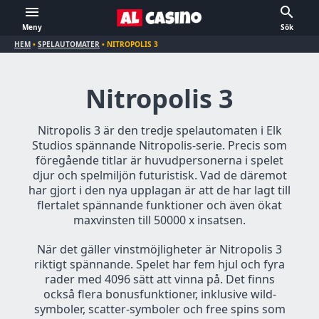
Meny
Sök
HEM
•
SPELAUTOMATER
•
NITROPOLIS 3
Nitropolis 3
Nitropolis 3 är den tredje spelautomaten i Elk
Studios spännande Nitropolis-serie. Precis som
föregående titlar är huvudpersonerna i spelet
djur och spelmiljön futuristisk. Vad de däremot
har gjort i den nya upplagan är att de har lagt till
flertalet spännande funktioner och även ökat
maxvinsten till 50000 x insatsen.
När det gäller vinstmöjligheter är Nitropolis 3
riktigt spännande. Spelet har fem hjul och fyra
rader med 4096 sätt att vinna på. Det finns
också flera bonusfunktioner, inklusive wild-
symboler, scatter-symboler och free spins som