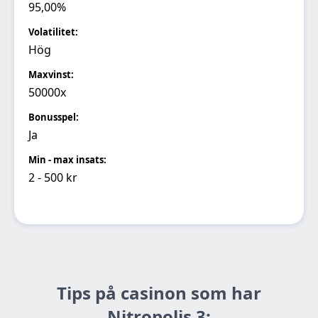
95,00%
Volatilitet:
Hög
Maxvinst:
50000x
Bonusspel:
Ja
Min - max insats:
2 - 500 kr
Tips på casinon som har
Nitropolis 3
: