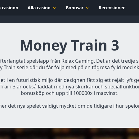
 casinon
Alla casino
Bonusar
Recensioner
Money Train 3
fterlängtat spelsläpp från Relax Gaming. Det är det tredje 
 Train serie där du får följa med på en tågresa fylld med sk
 i en futuristisk miljö där designen fått sig ett rejält lyft 
rain 3 är också laddat med nya skurkar och specialfunktion
bonusköp och upp till 100000x i maxvinst.
er det nya spelet väldigt mycket om de tidigare i hur spe