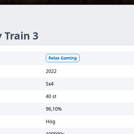
 Train 3
Relax Gaming
2022
5x4
40 st
96,10%
Hög