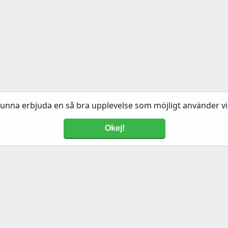
kunna erbjuda en så bra upplevelse som möjligt använder vi
Okej!
ska
Populära sidor
sioner
Nyheter
Artiklar