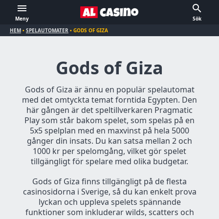
Meny
Sök
HEM
•
SPELAUTOMATER
•
GODS OF GIZA
Gods of Giza
Gods of Giza är ännu en populär spelautomat
med det omtyckta temat forntida Egypten. Den
här gången är det speltillverkaren Pragmatic
Play som står bakom spelet, som spelas på en
5x5 spelplan med en maxvinst på hela 5000
gånger din insats. Du kan satsa mellan 2 och
1000 kr per spelomgång, vilket gör spelet
tillgängligt för spelare med olika budgetar.
Gods of Giza finns tillgängligt på de flesta
casinosidorna i Sverige, så du kan enkelt prova
lyckan och uppleva spelets spännande
funktioner som inkluderar wilds, scatters och