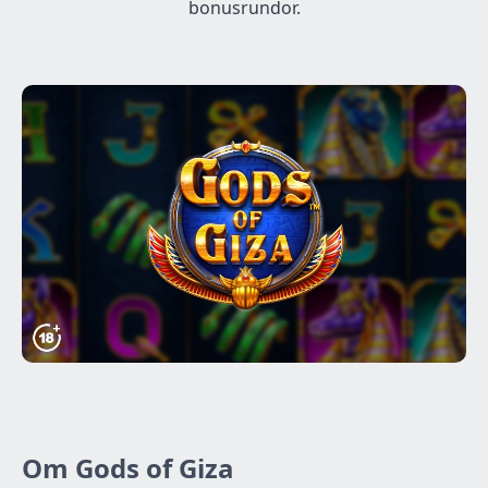
bonusrundor.
Om
Gods of Giza