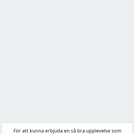
För att kunna erbjuda en så bra upplevelse som