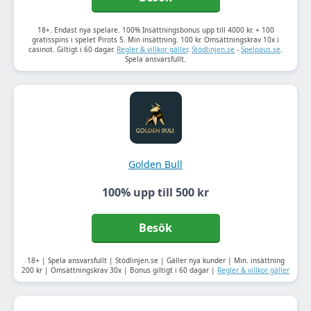
18+. Endast nya spelare. 100% Insättningsbonus upp till 4000 kr. + 100
gratisspins i spelet Pirots 5. Min insättning. 100 kr. Omsättningskrav 10x i
casinot. Giltigt i 60 dagar.
Regler & villkor gäller
.
Stödlinjen.se
-
Spelpaus.se
.
Spela ansvarsfullt.
Golden Bull
100%
upp till
500 kr
Besök
18+ | Spela ansvarsfullt | Stödlinjen.se | Gäller nya kunder | Min. insättning
200 kr | Omsättningskrav 30x | Bonus giltigt i 60 dagar |
Regler & villkor gäller