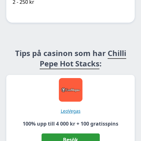
2 - 250 kr
Tips på casinon som har
Chilli
Pepe Hot Stacks
:
LeoVegas
100%
upp till
4 000 kr
+
100 gratisspins
Besök