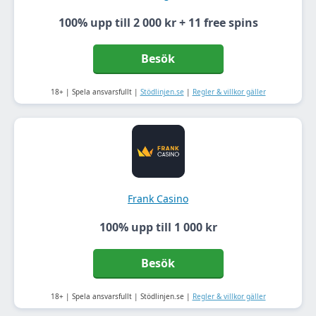
100%
upp till
2 000 kr
+
11 free spins
Besök
18+ | Spela ansvarsfullt |
Stödlinjen.se
|
Regler & villkor gäller
Frank Casino
100%
upp till
1 000 kr
Besök
18+ | Spela ansvarsfullt | Stödlinjen.se |
Regler & villkor gäller