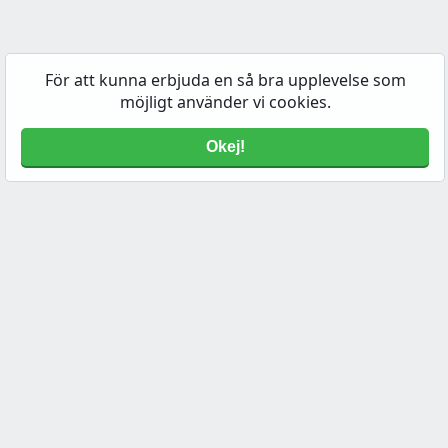
För att kunna erbjuda en så bra upplevelse som
möjligt använder vi cookies.
Okej!
Hjälp och kontakt
Om oss
Kontakt
Användarvillkor & cookies
FAQ
Webbplatskarta