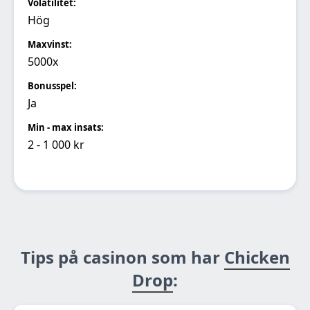
Volatilitet:
Hög
Maxvinst:
5000x
Bonusspel:
Ja
Min - max insats:
2 - 1 000 kr
Tips på casinon som har
Chicken
Drop
: