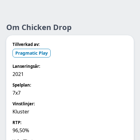
Om
Chicken Drop
Tillverkad av:
Pragmatic Play
Lanseringsår:
2021
Spelplan:
7x7
Vinstlinjer:
Kluster
RTP:
96,50%