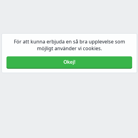
För att kunna erbjuda en så bra upplevelse som
möjligt använder vi cookies.
Okej!
Hjälp och kontakt
Om oss
Kontakt
Användarvillkor & cookies