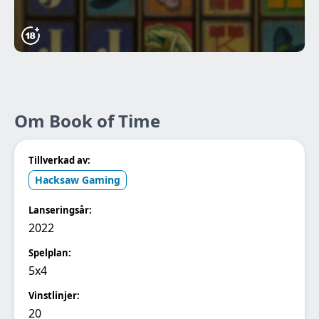
Om
Book of Time
Tillverkad av:
Hacksaw Gaming
Lanseringsår:
2022
Spelplan:
5x4
Vinstlinjer:
20