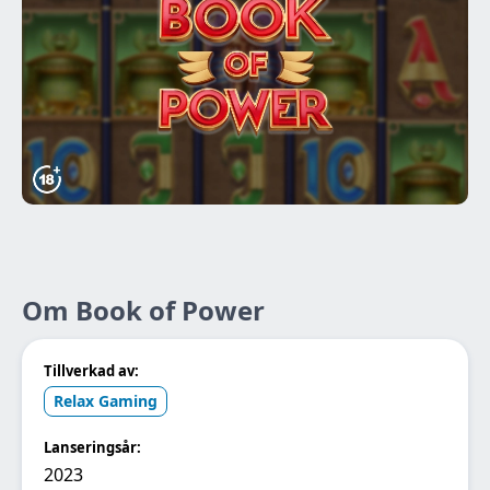
Om
Book of Power
Tillverkad av:
Relax Gaming
Lanseringsår:
2023