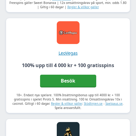
Freespins gäller Sweet Bonanza | 12x omsättningskrav på sport, min. odds 1.80
| Giltig i 60 dagar |
Regler & villkor gäller
LeoVegas
100%
upp till
4 000 kr
+
100 gratisspins
Besök
18+. Endast nya spelare. 100% Insättningsbonus upp till 4000 kr. + 100
gratisspins i spelet Pirots 5. Min insättning. 100 kr. Omsättningskrav 10x i
casinot. Giltigt i 60 dagar.
Regler & villkor gäller
.
Stödlinjen.se
-
Spelpaus.se
.
Spela ansvarsfullt.