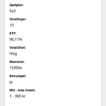
Spelplan:
5x3
Vinstlinjer:
10
RTP:
96,11%
Volatilitet:
Hög
Maxvinst:
15000x
Bonusspel:
Ja
Min - max insats:
1 - 300 kr