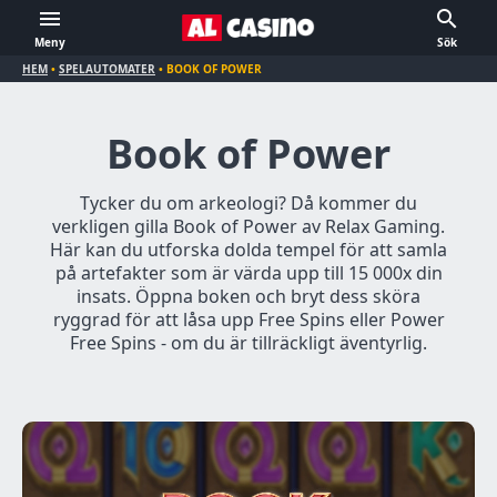
Meny
Sök
HEM
•
SPELAUTOMATER
•
BOOK OF POWER
Book of Power
Tycker du om arkeologi? Då kommer du
verkligen gilla Book of Power av Relax Gaming.
Här kan du utforska dolda tempel för att samla
på artefakter som är värda upp till 15 000x din
insats. Öppna boken och bryt dess sköra
ryggrad för att låsa upp Free Spins eller Power
Free Spins - om du är tillräckligt äventyrlig.