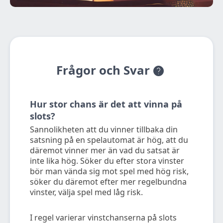
Frågor och Svar
Hur stor chans är det att vinna på
slots?
Sannolikheten att du vinner tillbaka din
satsning på en spelautomat är hög, att du
däremot vinner mer än vad du satsat är
inte lika hög. Söker du efter stora vinster
bör man vända sig mot spel med hög risk,
söker du däremot efter mer regelbundna
vinster, välja spel med låg risk.
I regel varierar vinstchanserna på slots