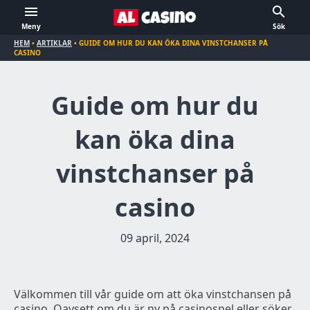
Meny
Sök
HEM
•
ARTIKLAR
•
GUIDE OM HUR DU KAN ÖKA DINA VINSTCHANSER PÅ
CASINO
Guide om hur du
kan öka dina
vinstchanser på
casino
09 april, 2024
Välkommen till vår guide om att öka vinstchansen på
casino. Oavsett om du är ny på casinospel eller söker