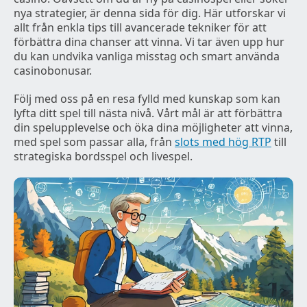
nya strategier, är denna sida för dig. Här utforskar vi
allt från enkla tips till avancerade tekniker för att
förbättra dina chanser att vinna. Vi tar även upp hur
du kan undvika vanliga misstag och smart använda
casinobonusar.
Följ med oss på en resa fylld med kunskap som kan
lyfta ditt spel till nästa nivå. Vårt mål är att förbättra
din spelupplevelse och öka dina möjligheter att vinna,
med spel som passar alla, från
slots med hög RTP
till
strategiska bordsspel och livespel.