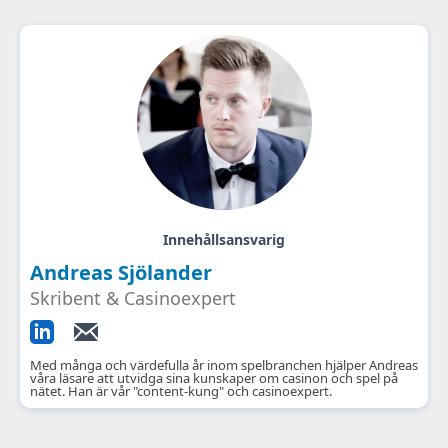
Innehållsansvarig
Andreas Sjölander
Skribent & Casinoexpert
Med många och värdefulla år inom spelbranchen hjälper Andreas
våra läsare att utvidga sina kunskaper om casinon och spel på
nätet. Han är vår "content-kung" och casinoexpert.