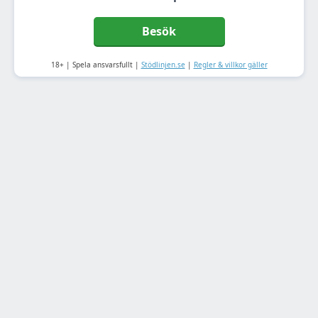
Besök
18+ | Spela ansvarsfullt |
Stödlinjen.se
|
Regler & villkor gäller