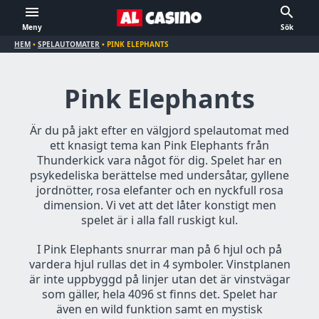
Meny
Sök
HEM
•
SPELAUTOMATER
•
PINK ELEPHANTS
Pink Elephants
Är du på jakt efter en välgjord spelautomat med
ett knasigt tema kan Pink Elephants från
Thunderkick vara något för dig. Spelet har en
psykedeliska berättelse med undersåtar, gyllene
jordnötter, rosa elefanter och en nyckfull rosa
dimension. Vi vet att det låter konstigt men
spelet är i alla fall ruskigt kul.
I Pink Elephants snurrar man på 6 hjul och på
vardera hjul rullas det in 4 symboler. Vinstplanen
är inte uppbyggd på linjer utan det är vinstvägar
som gäller, hela 4096 st finns det. Spelet har
även en wild funktion samt en mystisk