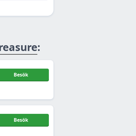
reasure
:
Besök
Besök