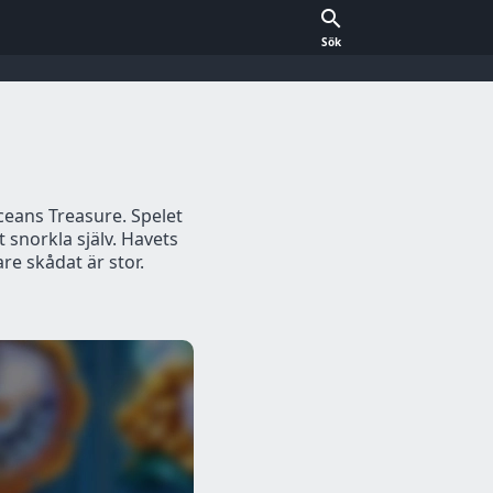
Sök
ceans Treasure. Spelet
t snorkla själv. Havets
re skådat är stor.