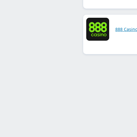
888 Casin