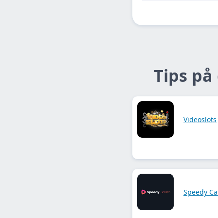
Tips på
Videoslots
Speedy Ca