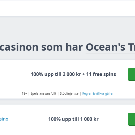
 casinon som har
Ocean's T
100%
upp till
2 000 kr
+
11 free spins
18+ | Spela ansvarsfullt | Stödlinjen.se |
Regler & villkor gäller
100%
upp till
1 000 kr
sino