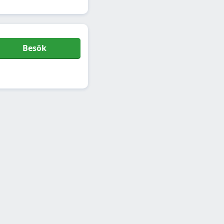
Besök