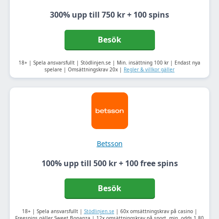
300%
upp till
750 kr
+
100 spins
Besök
18+ | Spela ansvarsfullt | Stödlinjen.se | Min. insättning 100 kr | Endast nya
spelare | Omsättningskrav 20x |
Regler & villkor gäller
Betsson
100%
upp till
500 kr
+
100 free spins
Besök
18+ | Spela ansvarsfullt |
Stödlinjen.se
| 60x omsättningskrav på casino |
Freespins gäller Sweet Bonanza | 12x omsättningskrav på sport, min. odds 1.80