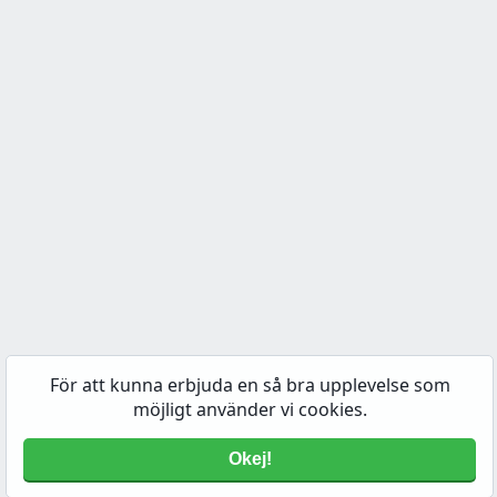
För att kunna erbjuda en så bra upplevelse som
möjligt använder vi cookies.
Okej!