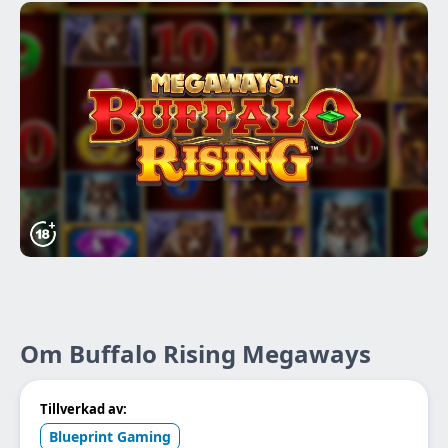
Om
Buffalo Rising Megaways
Tillverkad av:
Blueprint Gaming