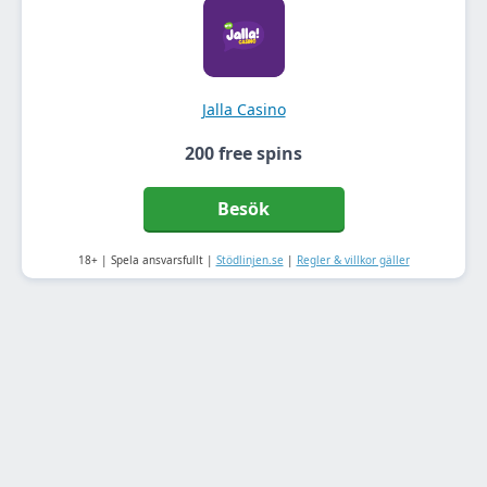
Jalla Casino
200 free spins
Besök
18+ | Spela ansvarsfullt |
Stödlinjen.se
|
Regler & villkor gäller