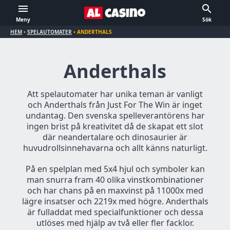
Meny
Sök
HEM
•
SPELAUTOMATER
•
ANDERTHALS
Anderthals
Att spelautomater har unika teman är vanligt
och Anderthals från Just For The Win är inget
undantag. Den svenska spelleverantörens har
ingen brist på kreativitet då de skapat ett slot
där neandertalare och dinosaurier är
huvudrollsinnehavarna och allt känns naturligt.
På en spelplan med 5x4 hjul och symboler kan
man snurra fram 40 olika vinstkombinationer
och har chans på en maxvinst på 11000x med
lägre insatser och 2219x med högre. Anderthals
är fulladdat med specialfunktioner och dessa
utlöses med hjälp av två eller fler facklor.