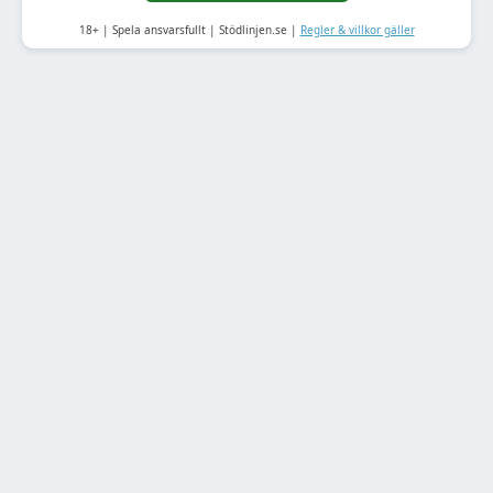
18+ | Spela ansvarsfullt | Stödlinjen.se |
Regler & villkor gäller