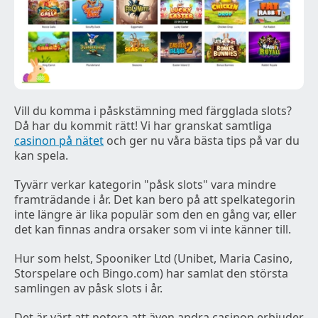
Vill du komma i påskstämning med färgglada slots?
Då har du kommit rätt! Vi har granskat samtliga
casinon på nätet
och ger nu våra bästa tips på var du
kan spela.
Tyvärr verkar kategorin "påsk slots" vara mindre
framträdande i år. Det kan bero på att spelkategorin
inte längre är lika populär som den en gång var, eller
det kan finnas andra orsaker som vi inte känner till.
Hur som helst, Spooniker Ltd (Unibet, Maria Casino,
Storspelare och Bingo.com) har samlat den största
samlingen av påsk slots i år.
Det är värt att notera att även andra casinon erbjuder