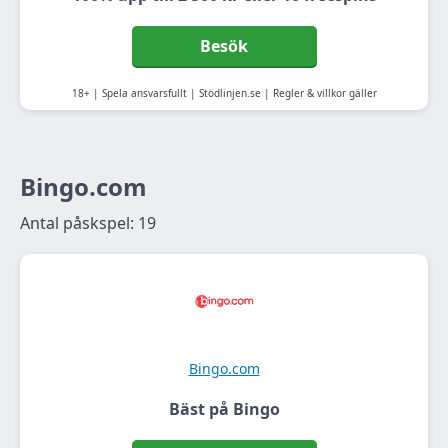
Besök
18+ | Spela ansvarsfullt | Stödlinjen.se | Regler & villkor gäller
Bingo.com
Antal påskspel: 19
Bingo.com
Bäst på Bingo