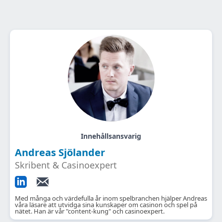
Innehållsansvarig
Andreas Sjölander
Skribent & Casinoexpert
Med många och värdefulla år inom spelbranchen hjälper Andreas
våra läsare att utvidga sina kunskaper om casinon och spel på
nätet. Han är vår "content-kung" och casinoexpert.