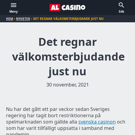
Meny
Sök
HEM
•
NYHETER
•
DET REGNAR VÄLKOMSTERBJUDANDE JUST NU
Det regnar
välkomsterbjudande
just nu
30 november, 2021
Nu har det gått ett par veckor sedan Sveriges
regering har tagit bort restriktionerna på
spelmarknaden som gällde alla
svenska casinon
och
som har varit tillfälligt uppsatta i samband med
pandemin.