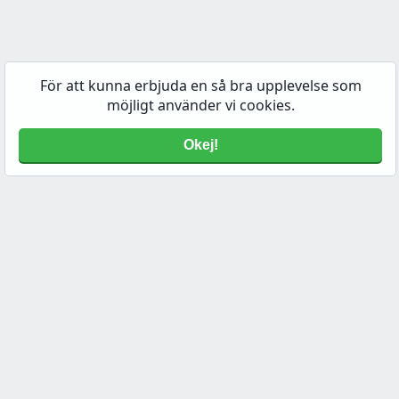
För att kunna erbjuda en så bra upplevelse som
möjligt använder vi cookies.
Okej!
Hjälp och kontakt
Om oss
Kontakt
Användarvillkor & cookies
FAQ
Webbplatskarta