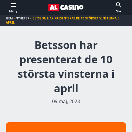
Meny
Sök
HEM
•
NYHETER
•
BETSSON HAR PRESENTERAT DE 10 STÖRSTA VINSTERNA I
APRIL
Betsson har
presenterat de 10
största vinsterna i
april
09 maj, 2023