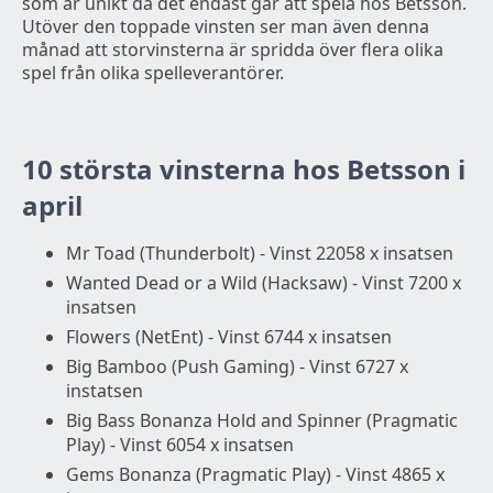
som är unikt då det endast går att spela hos Betsson.
Utöver den toppade vinsten ser man även denna
månad att storvinsterna är spridda över flera olika
spel från olika spelleverantörer.
10 största vinsterna hos Betsson i
april
Mr Toad (Thunderbolt) - Vinst 22058 x insatsen
Wanted Dead or a Wild (Hacksaw) - Vinst 7200 x
insatsen
Flowers (NetEnt) - Vinst 6744 x insatsen
Big Bamboo (Push Gaming) - Vinst 6727 x
instatsen
Big Bass Bonanza Hold and Spinner (Pragmatic
Play) - Vinst 6054 x insatsen
Gems Bonanza (Pragmatic Play) - Vinst 4865 x