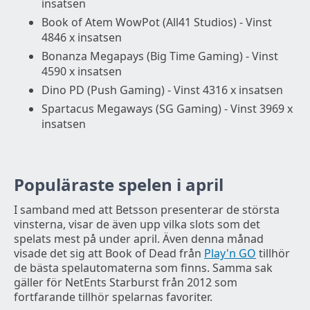
insatsen
Book of Atem WowPot (All41 Studios) - Vinst
4846 x insatsen
Bonanza Megapays (Big Time Gaming) - Vinst
4590 x insatsen
Dino PD (Push Gaming) - Vinst 4316 x insatsen
Spartacus Megaways (SG Gaming) - Vinst 3969 x
insatsen
Populäraste spelen i april
I samband med att Betsson presenterar de största
vinsterna, visar de även upp vilka slots som det
spelats mest på under april. Även denna månad
visade det sig att Book of Dead från
Play'n GO
tillhör
de bästa spelautomaterna som finns. Samma sak
gäller för NetEnts Starburst från 2012 som
fortfarande tillhör spelarnas favoriter.