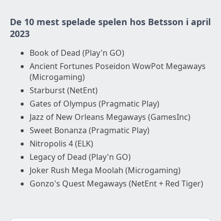
De 10 mest spelade spelen hos Betsson i april
2023
Book of Dead (Play'n GO)
Ancient Fortunes Poseidon WowPot Megaways
(Microgaming)
Starburst (NetEnt)
Gates of Olympus (Pragmatic Play)
Jazz of New Orleans Megaways (GamesInc)
Sweet Bonanza (Pragmatic Play)
Nitropolis 4 (ELK)
Legacy of Dead (Play'n GO)
Joker Rush Mega Moolah (Microgaming)
Gonzo's Quest Megaways (NetEnt + Red Tiger)