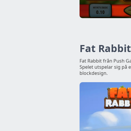
Fat Rabbi
Fat Rabbit från Push G
Spelet utspelar sig på 
blockdesign.