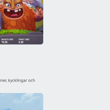
iner, kycklingar och