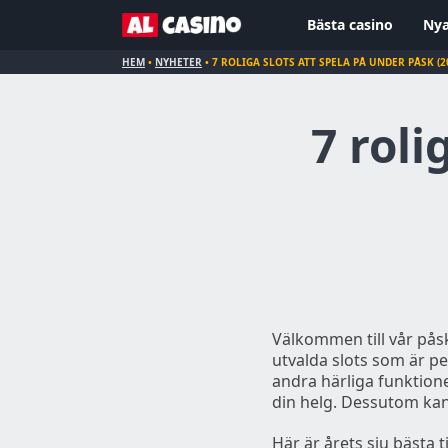
Bästa casino
Nya
HEM
•
NYHETER
•
7 ROLIGA SLOTS ATT SPELA PÅ UNDER PÅSK (2
7 roli
Välkommen till vår påsk
utvalda slots som är p
andra härliga funktion
din helg. Dessutom kan
Här är årets sju bästa 