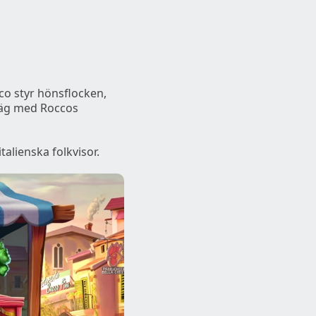
cco styr hönsflocken,
iväg med Roccos
talienska folkvisor.