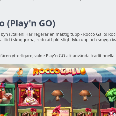
o (Play'n GO)
a byn i Italien! Här regerar en mäktig tupp - Rocco Gallo! Ro
 alltid i skuggorna, redo att plötsligt dyka upp och smyga 
ären ytterligare, valde Play'n GO att använda traditionella i