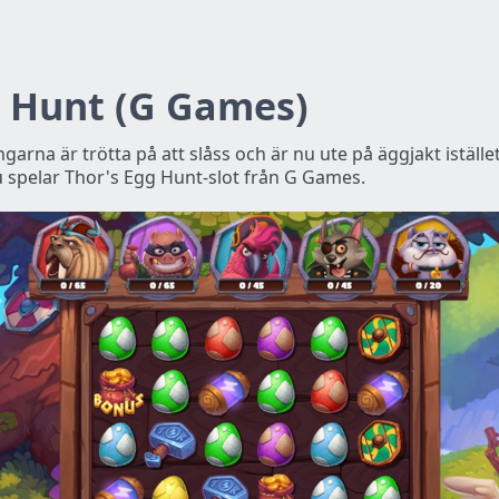
g Hunt (G Games)
garna är trötta på att slåss och är nu ute på äggjakt iställe
u spelar Thor's Egg Hunt-slot från G Games.