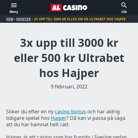
Meny
Sök
HEM
•
NYHETER
•
3X UPP TILL 3000 KR ELLER 500 KR ULTRABET HOS HAJPER
3x upp till 3000 kr
eller 500 kr Ultrabet
hos Hajper
9 februari, 2022
Söker du efter en ny
casino bonus
och har aldrig
tidigare spelat hos
Hajper
? Då kan vi passa på säga
att du har hamnat helt rätt.
Hajper är ett casino som har funnits i Sverige sedan